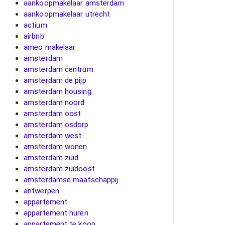
aankoopmakelaar amsterdam
aankoopmakelaar utrecht
actium
airbnb
ameo makelaar
amsterdam
amsterdam centrum
amsterdam de pijp
amsterdam housing
amsterdam noord
amsterdam oost
amsterdam osdorp
amsterdam west
amsterdam wonen
amsterdam zuid
amsterdam zuidoost
amsterdamse maatschappij
antwerpen
appartement
appartement huren
appartement te koop