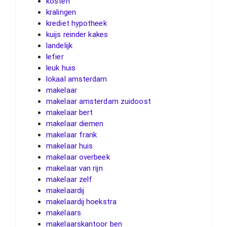
kosten
kralingen
krediet hypotheek
kuijs reinder kakes
landelijk
lefier
leuk huis
lokaal amsterdam
makelaar
makelaar amsterdam zuidoost
makelaar bert
makelaar diemen
makelaar frank
makelaar huis
makelaar overbeek
makelaar van rijn
makelaar zelf
makelaardij
makelaardij hoekstra
makelaars
makelaarskantoor ben