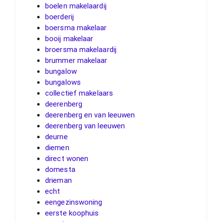
boelen makelaardij
boerderij
boersma makelaar
booij makelaar
broersma makelaardij
brummer makelaar
bungalow
bungalows
collectief makelaars
deerenberg
deerenberg en van leeuwen
deerenberg van leeuwen
deurne
diemen
direct wonen
domesta
drieman
echt
eengezinswoning
eerste koophuis