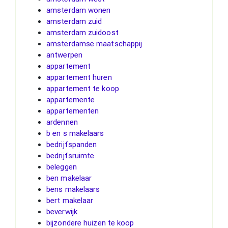
amsterdam wonen
amsterdam zuid
amsterdam zuidoost
amsterdamse maatschappij
antwerpen
appartement
appartement huren
appartement te koop
appartemente
appartementen
ardennen
b en s makelaars
bedrijfspanden
bedrijfsruimte
beleggen
ben makelaar
bens makelaars
bert makelaar
beverwijk
bijzondere huizen te koop