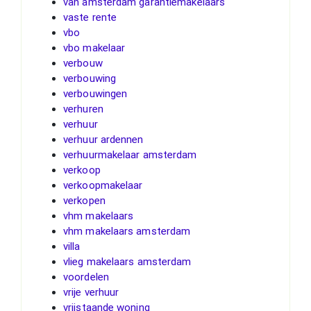
van amsterdam garantiemakelaars
vaste rente
vbo
vbo makelaar
verbouw
verbouwing
verbouwingen
verhuren
verhuur
verhuur ardennen
verhuurmakelaar amsterdam
verkoop
verkoopmakelaar
verkopen
vhm makelaars
vhm makelaars amsterdam
villa
vlieg makelaars amsterdam
voordelen
vrije verhuur
vrijstaande woning