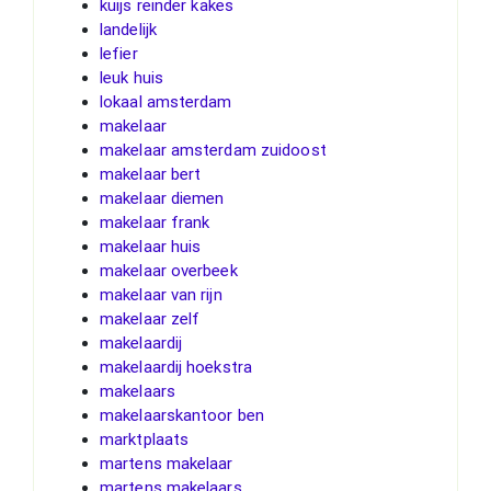
kuijs reinder kakes
landelijk
lefier
leuk huis
lokaal amsterdam
makelaar
makelaar amsterdam zuidoost
makelaar bert
makelaar diemen
makelaar frank
makelaar huis
makelaar overbeek
makelaar van rijn
makelaar zelf
makelaardij
makelaardij hoekstra
makelaars
makelaarskantoor ben
marktplaats
martens makelaar
martens makelaars