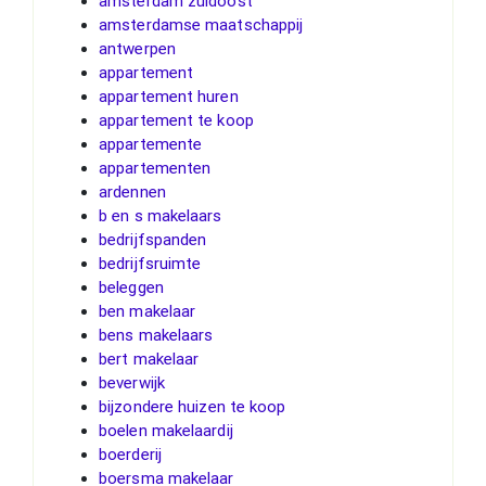
amsterdam zuidoost
amsterdamse maatschappij
antwerpen
appartement
appartement huren
appartement te koop
appartemente
appartementen
ardennen
b en s makelaars
bedrijfspanden
bedrijfsruimte
beleggen
ben makelaar
bens makelaars
bert makelaar
beverwijk
bijzondere huizen te koop
boelen makelaardij
boerderij
boersma makelaar