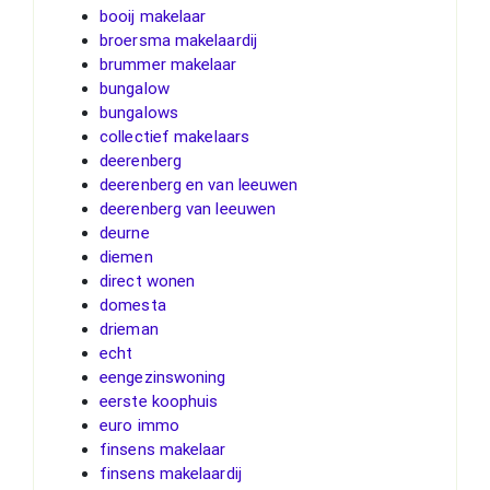
booij makelaar
broersma makelaardij
brummer makelaar
bungalow
bungalows
collectief makelaars
deerenberg
deerenberg en van leeuwen
deerenberg van leeuwen
deurne
diemen
direct wonen
domesta
drieman
echt
eengezinswoning
eerste koophuis
euro immo
finsens makelaar
finsens makelaardij