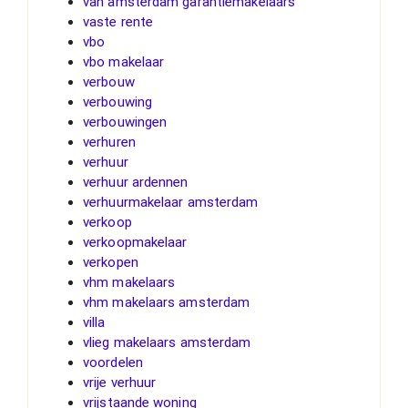
van amsterdam garantiemakelaars
vaste rente
vbo
vbo makelaar
verbouw
verbouwing
verbouwingen
verhuren
verhuur
verhuur ardennen
verhuurmakelaar amsterdam
verkoop
verkoopmakelaar
verkopen
vhm makelaars
vhm makelaars amsterdam
villa
vlieg makelaars amsterdam
voordelen
vrije verhuur
vrijstaande woning