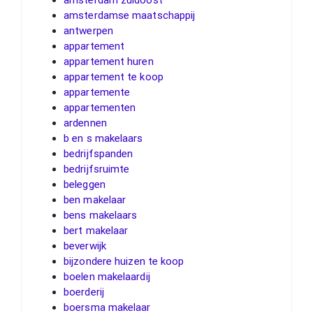
amsterdamse maatschappij
antwerpen
appartement
appartement huren
appartement te koop
appartemente
appartementen
ardennen
b en s makelaars
bedrijfspanden
bedrijfsruimte
beleggen
ben makelaar
bens makelaars
bert makelaar
beverwijk
bijzondere huizen te koop
boelen makelaardij
boerderij
boersma makelaar