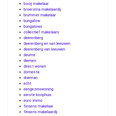
booij makelaar
broersma makelaardij
brummer makelaar
bungalow
bungalows
collectief makelaars
deerenberg
deerenberg en van leeuwen
deerenberg van leeuwen
deurne
diemen
direct wonen
domesta
drieman
echt
eengezinswoning
eerste koophuis
euro immo
finsens makelaar
finsens makelaardij