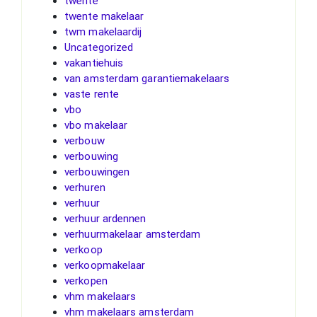
twente
twente makelaar
twm makelaardij
Uncategorized
vakantiehuis
van amsterdam garantiemakelaars
vaste rente
vbo
vbo makelaar
verbouw
verbouwing
verbouwingen
verhuren
verhuur
verhuur ardennen
verhuurmakelaar amsterdam
verkoop
verkoopmakelaar
verkopen
vhm makelaars
vhm makelaars amsterdam