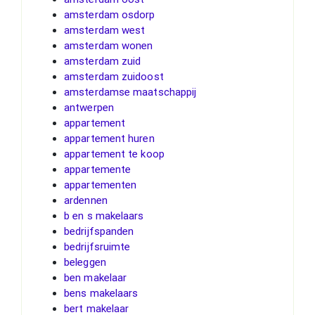
amsterdam osdorp
amsterdam west
amsterdam wonen
amsterdam zuid
amsterdam zuidoost
amsterdamse maatschappij
antwerpen
appartement
appartement huren
appartement te koop
appartemente
appartementen
ardennen
b en s makelaars
bedrijfspanden
bedrijfsruimte
beleggen
ben makelaar
bens makelaars
bert makelaar