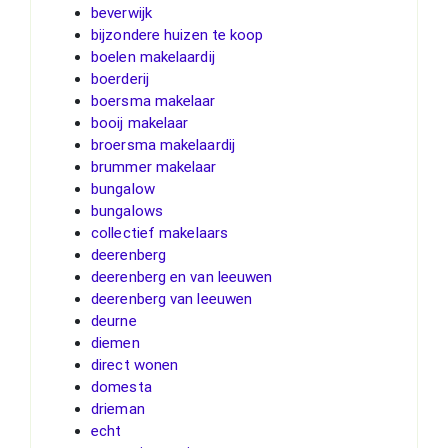
beverwijk
bijzondere huizen te koop
boelen makelaardij
boerderij
boersma makelaar
booij makelaar
broersma makelaardij
brummer makelaar
bungalow
bungalows
collectief makelaars
deerenberg
deerenberg en van leeuwen
deerenberg van leeuwen
deurne
diemen
direct wonen
domesta
drieman
echt