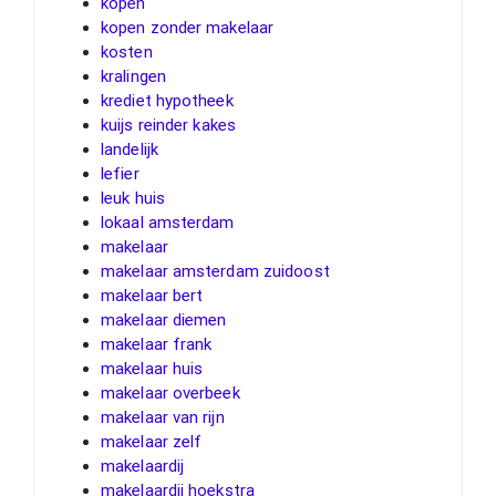
kopen
kopen zonder makelaar
kosten
kralingen
krediet hypotheek
kuijs reinder kakes
landelijk
lefier
leuk huis
lokaal amsterdam
makelaar
makelaar amsterdam zuidoost
makelaar bert
makelaar diemen
makelaar frank
makelaar huis
makelaar overbeek
makelaar van rijn
makelaar zelf
makelaardij
makelaardij hoekstra