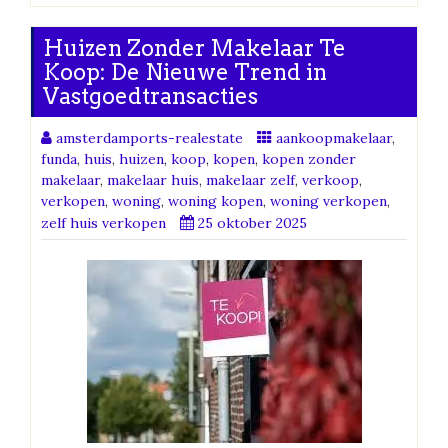
Huizen Zonder Makelaar Te
Koop: De Nieuwe Trend in
Vastgoedtransacties
amsterdamports-realestate
aankoopmakelaar
,
funda
,
huis
,
huizen
,
koop
,
kopen
,
kopen zonder
makelaar
,
makelaar huis
,
makelaar zelf
,
verkoop
,
verkopen
,
woning
,
woning kopen
,
woning verkopen
,
zelf huis verkopen
25 oktober 2025