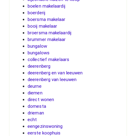
boelen makelaardij
boerderij
boersma makelaar
booij makelaar
broersma makelaardij
brummer makelaar
bungalow
bungalows
collectief makelaars
deerenberg
deerenberg en van leeuwen
deerenberg van leeuwen
deurne
diemen
direct wonen
domesta
drieman
echt
eengezinswoning
eerste koophuis