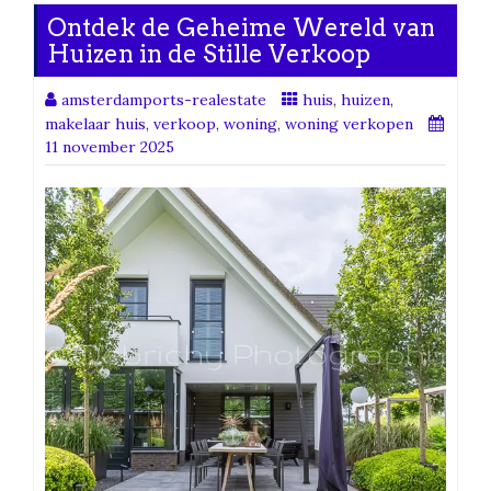
Ontdek de Geheime Wereld van
Huizen in de Stille Verkoop
amsterdamports-realestate
huis
,
huizen
,
makelaar huis
,
verkoop
,
woning
,
woning verkopen
11 november 2025