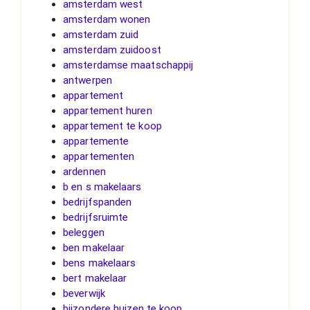
amsterdam west
amsterdam wonen
amsterdam zuid
amsterdam zuidoost
amsterdamse maatschappij
antwerpen
appartement
appartement huren
appartement te koop
appartemente
appartementen
ardennen
b en s makelaars
bedrijfspanden
bedrijfsruimte
beleggen
ben makelaar
bens makelaars
bert makelaar
beverwijk
bijzondere huizen te koop