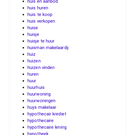
huis en aanbod
huis huren
huis te koop
huis verkopen
huise
huisje
huisje te huur
huisman makelaardij
huiz
huizen
huizen vinden
huren
huur
huurhuis
huurwoning
huurwoningen
huys makelaar
hypothecair krediet
hypothecaire
hypothecaire lening
hypotheek