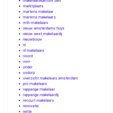
makelaarskantoor ben
marktplaats
martens makelaar
martens makelaars
mth makelaars
nieuw amsterdams huys
nieuw west makelaardij
nieuwbouw
nl
nl makelaars
noord
nvm
onder
osdorp
overzicht makelaars amsterdam
pro makelaars
rappange makelaar
rappange makelaardij
recourt makelaars
renovatie
rente