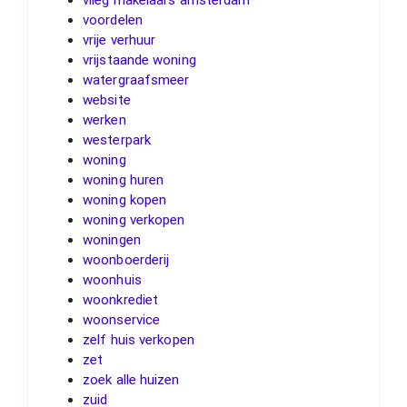
vlieg makelaars amsterdam
voordelen
vrije verhuur
vrijstaande woning
watergraafsmeer
website
werken
westerpark
woning
woning huren
woning kopen
woning verkopen
woningen
woonboerderij
woonhuis
woonkrediet
woonservice
zelf huis verkopen
zet
zoek alle huizen
zuid