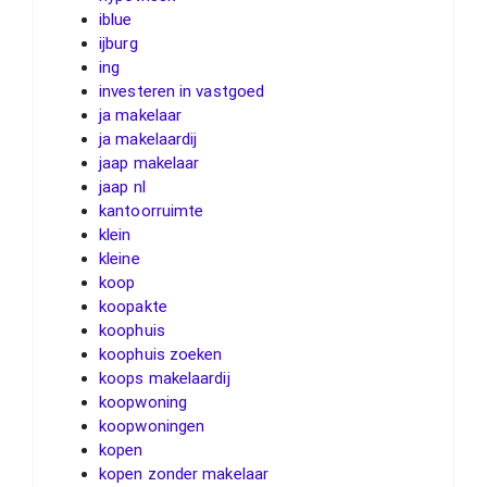
iblue
ijburg
ing
investeren in vastgoed
ja makelaar
ja makelaardij
jaap makelaar
jaap nl
kantoorruimte
klein
kleine
koop
koopakte
koophuis
koophuis zoeken
koops makelaardij
koopwoning
koopwoningen
kopen
kopen zonder makelaar