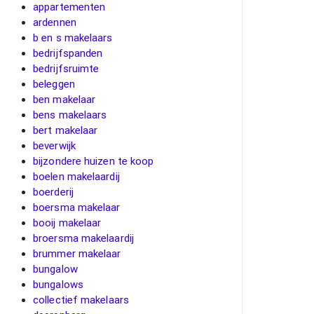
appartementen
ardennen
b en s makelaars
bedrijfspanden
bedrijfsruimte
beleggen
ben makelaar
bens makelaars
bert makelaar
beverwijk
bijzondere huizen te koop
boelen makelaardij
boerderij
boersma makelaar
booij makelaar
broersma makelaardij
brummer makelaar
bungalow
bungalows
collectief makelaars