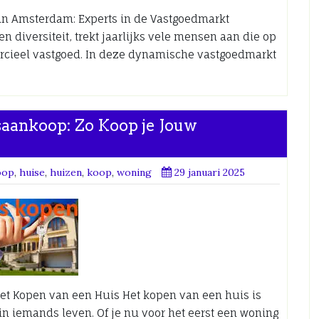
in Amsterdam: Experts in de Vastgoedmarkt
n diversiteit, trekt jaarlijks vele mensen aan die op
rcieel vastgoed. In deze dynamische vastgoedmarkt
saankoop: Zo Koop je Jouw
oop
,
huise
,
huizen
,
koop
,
woning
29 januari 2025
 het Kopen van een Huis Het kopen van een huis is
 in iemands leven. Of je nu voor het eerst een woning