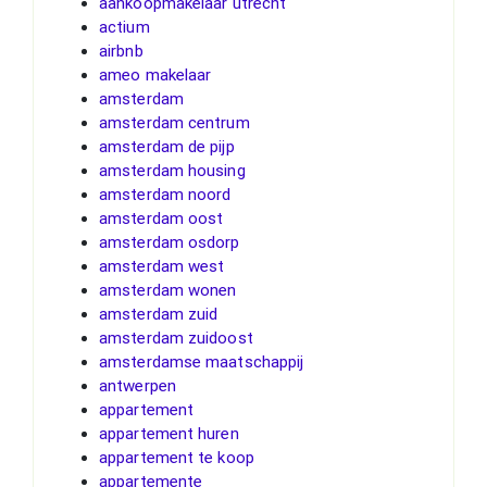
aankoopmakelaar utrecht
actium
airbnb
ameo makelaar
amsterdam
amsterdam centrum
amsterdam de pijp
amsterdam housing
amsterdam noord
amsterdam oost
amsterdam osdorp
amsterdam west
amsterdam wonen
amsterdam zuid
amsterdam zuidoost
amsterdamse maatschappij
antwerpen
appartement
appartement huren
appartement te koop
appartemente