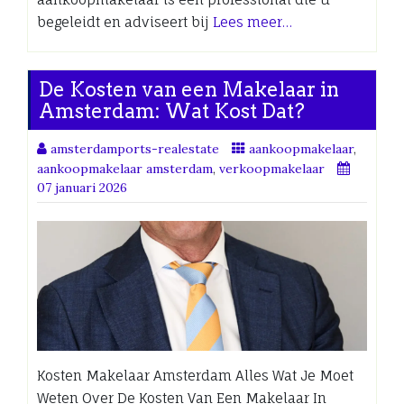
begeleidt en adviseert bij
Lees meer…
De Kosten van een Makelaar in
Amsterdam: Wat Kost Dat?
amsterdamports-realestate
aankoopmakelaar
,
aankoopmakelaar amsterdam
,
verkoopmakelaar
07 januari 2026
Kosten Makelaar Amsterdam Alles Wat Je Moet
Weten Over De Kosten Van Een Makelaar In