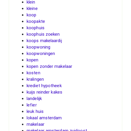
klein
kleine
koop
koopakte
koophuis
koophuis zoeken
koops makelaardij
koopwoning
koopwoningen
kopen
kopen zonder makelaar
kosten
kralingen
krediet hypotheek
kuijs reinder kakes
landelijk
lefier
leuk huis
lokaal amsterdam
makelaar
makelaar amsterdam zuidoost