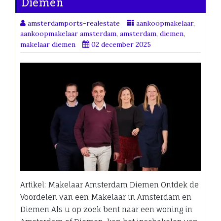
Diemen
amsterdamports-realestate
aankoopmakelaar
,
aankoopmakelaar amsterdam
,
amsterdam
,
diemen
,
makelaar diemen
02 december 2025
Artikel: Makelaar Amsterdam Diemen Ontdek de
Voordelen van een Makelaar in Amsterdam en
Diemen Als u op zoek bent naar een woning in