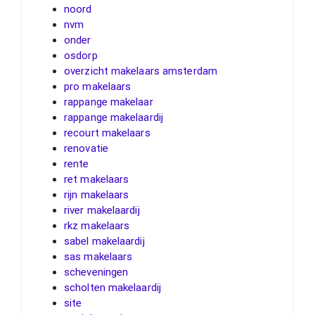
noord
nvm
onder
osdorp
overzicht makelaars amsterdam
pro makelaars
rappange makelaar
rappange makelaardij
recourt makelaars
renovatie
rente
ret makelaars
rijn makelaars
river makelaardij
rkz makelaars
sabel makelaardij
sas makelaars
scheveningen
scholten makelaardij
site