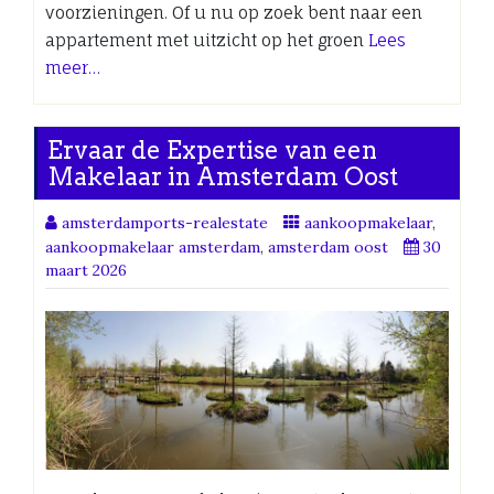
voorzieningen. Of u nu op zoek bent naar een
appartement met uitzicht op het groen
Lees
meer…
Ervaar de Expertise van een
Makelaar in Amsterdam Oost
amsterdamports-realestate
aankoopmakelaar
,
aankoopmakelaar amsterdam
,
amsterdam oost
30
maart 2026