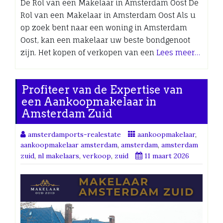
De Rol van een Makelaar in Amsterdam Oost De
Rol van een Makelaar in Amsterdam Oost Als u
op zoek bent naar een woning in Amsterdam
Oost, kan een makelaar uw beste bondgenoot
zijn. Het kopen of verkopen van een
Lees meer…
Profiteer van de Expertise van
een Aankoopmakelaar in
Amsterdam Zuid
amsterdamports-realestate
aankoopmakelaar
,
aankoopmakelaar amsterdam
,
amsterdam
,
amsterdam
zuid
,
nl makelaars
,
verkoop
,
zuid
11 maart 2026