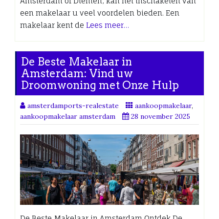
Amsterdam of Diemen, kan het inschakelen van
een makelaar u veel voordelen bieden. Een
makelaar kent de
Lees meer…
De Beste Makelaar in
Amsterdam: Vind uw
Droomwoning met Onze Hulp
amsterdamports-realestate
aankoopmakelaar
,
aankoopmakelaar amsterdam
28 november 2025
De Beste Makelaar in Amsterdam Ontdek De