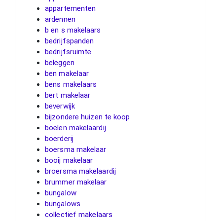
appartementen
ardennen
b en s makelaars
bedrijfspanden
bedrijfsruimte
beleggen
ben makelaar
bens makelaars
bert makelaar
beverwijk
bijzondere huizen te koop
boelen makelaardij
boerderij
boersma makelaar
booij makelaar
broersma makelaardij
brummer makelaar
bungalow
bungalows
collectief makelaars