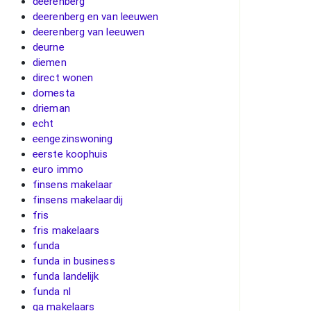
deerenberg
deerenberg en van leeuwen
deerenberg van leeuwen
deurne
diemen
direct wonen
domesta
drieman
echt
eengezinswoning
eerste koophuis
euro immo
finsens makelaar
finsens makelaardij
fris
fris makelaars
funda
funda in business
funda landelijk
funda nl
ga makelaars