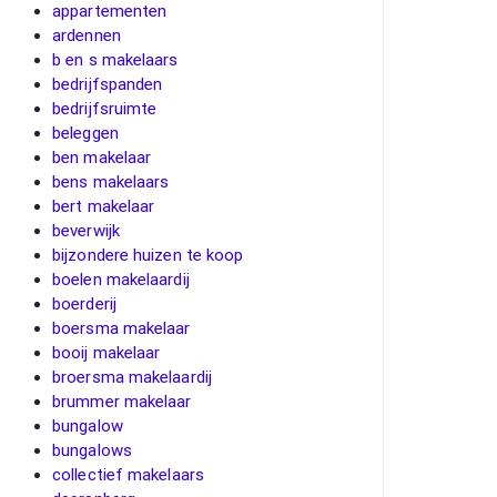
appartementen
ardennen
b en s makelaars
bedrijfspanden
bedrijfsruimte
beleggen
ben makelaar
bens makelaars
bert makelaar
beverwijk
bijzondere huizen te koop
boelen makelaardij
boerderij
boersma makelaar
booij makelaar
broersma makelaardij
brummer makelaar
bungalow
bungalows
collectief makelaars