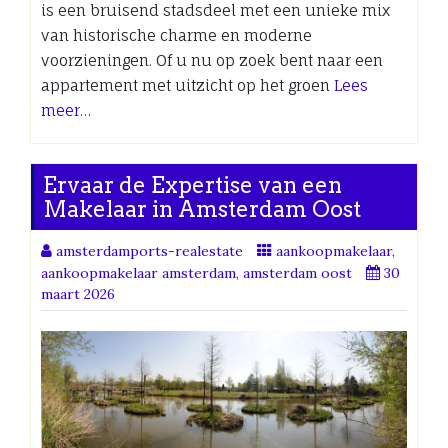
is een bruisend stadsdeel met een unieke mix
van historische charme en moderne
voorzieningen. Of u nu op zoek bent naar een
appartement met uitzicht op het groen
Lees
meer…
Ervaar de Expertise van een
Makelaar in Amsterdam Oost
amsterdamports-realestate
aankoopmakelaar
,
aankoopmakelaar amsterdam
,
amsterdam oost
30
maart 2026