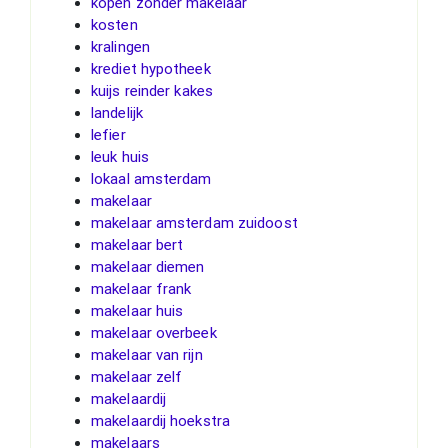
kopen zonder makelaar
kosten
kralingen
krediet hypotheek
kuijs reinder kakes
landelijk
lefier
leuk huis
lokaal amsterdam
makelaar
makelaar amsterdam zuidoost
makelaar bert
makelaar diemen
makelaar frank
makelaar huis
makelaar overbeek
makelaar van rijn
makelaar zelf
makelaardij
makelaardij hoekstra
makelaars