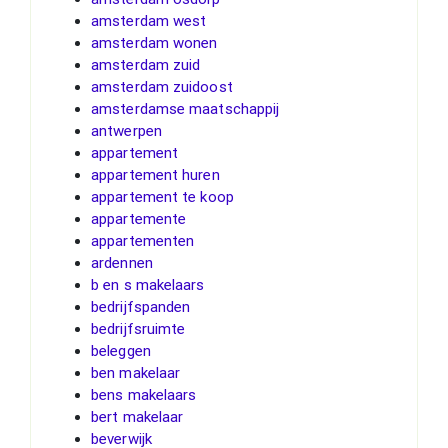
amsterdam west
amsterdam wonen
amsterdam zuid
amsterdam zuidoost
amsterdamse maatschappij
antwerpen
appartement
appartement huren
appartement te koop
appartemente
appartementen
ardennen
b en s makelaars
bedrijfspanden
bedrijfsruimte
beleggen
ben makelaar
bens makelaars
bert makelaar
beverwijk