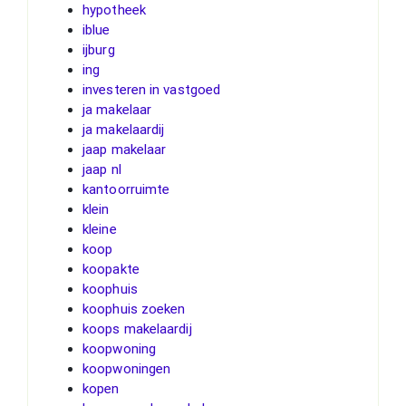
hypotheek
iblue
ijburg
ing
investeren in vastgoed
ja makelaar
ja makelaardij
jaap makelaar
jaap nl
kantoorruimte
klein
kleine
koop
koopakte
koophuis
koophuis zoeken
koops makelaardij
koopwoning
koopwoningen
kopen