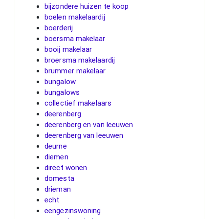
bijzondere huizen te koop
boelen makelaardij
boerderij
boersma makelaar
booij makelaar
broersma makelaardij
brummer makelaar
bungalow
bungalows
collectief makelaars
deerenberg
deerenberg en van leeuwen
deerenberg van leeuwen
deurne
diemen
direct wonen
domesta
drieman
echt
eengezinswoning