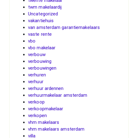
twente makelaar
twm makelaardij
Uncategorized
vakantiehuis
van amsterdam garantiemakelaars
vaste rente
vbo
vbo makelaar
verbouw
verbouwing
verbouwingen
verhuren
verhuur
verhuur ardennen
verhuurmakelaar amsterdam
verkoop
verkoopmakelaar
verkopen
vhm makelaars
vhm makelaars amsterdam
villa