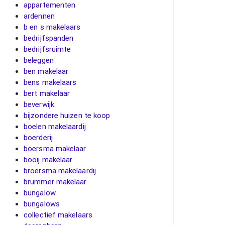
appartementen
ardennen
b en s makelaars
bedrijfspanden
bedrijfsruimte
beleggen
ben makelaar
bens makelaars
bert makelaar
beverwijk
bijzondere huizen te koop
boelen makelaardij
boerderij
boersma makelaar
booij makelaar
broersma makelaardij
brummer makelaar
bungalow
bungalows
collectief makelaars