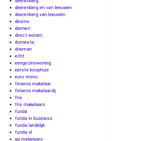
deerenberg
deerenberg en van leeuwen
deerenberg van leeuwen
deurne
diemen
direct wonen
domesta
drieman
echt
eengezinswoning
eerste koophuis
euro immo
finsens makelaar
finsens makelaardij
fris
fris makelaars
funda
funda in business
funda landelijk
funda nl
ga makelaars