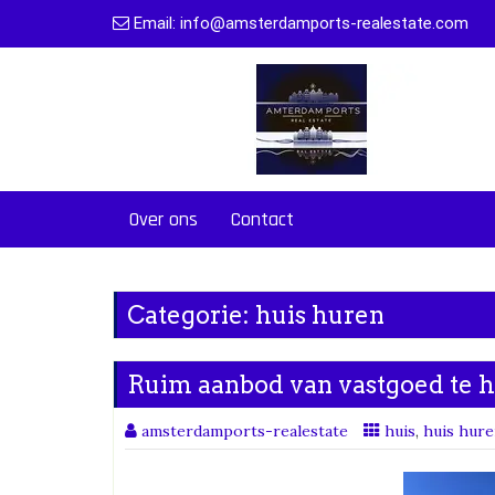
Naar
Email:
info@amsterdamports-realestate.com
de
inhoud
gaan
Over ons
Contact
Categorie:
huis huren
Ruim aanbod van vastgoed te hu
amsterdamports-realestate
huis
,
huis hure