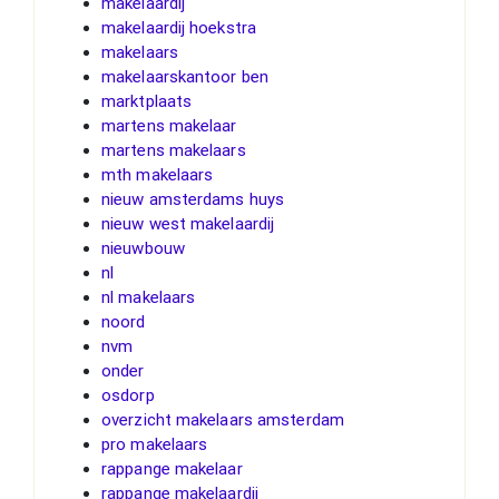
makelaardij
makelaardij hoekstra
makelaars
makelaarskantoor ben
marktplaats
martens makelaar
martens makelaars
mth makelaars
nieuw amsterdams huys
nieuw west makelaardij
nieuwbouw
nl
nl makelaars
noord
nvm
onder
osdorp
overzicht makelaars amsterdam
pro makelaars
rappange makelaar
rappange makelaardij