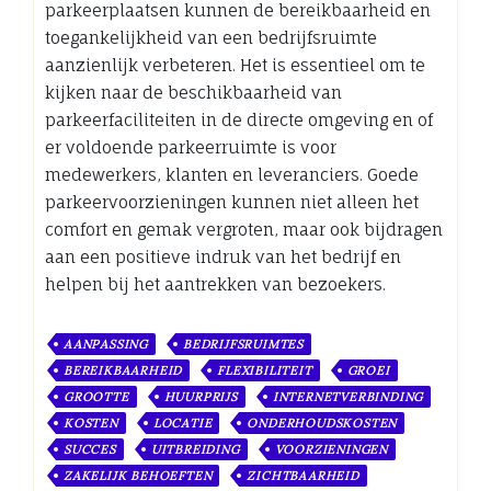
parkeerplaatsen kunnen de bereikbaarheid en
toegankelijkheid van een bedrijfsruimte
aanzienlijk verbeteren. Het is essentieel om te
kijken naar de beschikbaarheid van
parkeerfaciliteiten in de directe omgeving en of
er voldoende parkeerruimte is voor
medewerkers, klanten en leveranciers. Goede
parkeervoorzieningen kunnen niet alleen het
comfort en gemak vergroten, maar ook bijdragen
aan een positieve indruk van het bedrijf en
helpen bij het aantrekken van bezoekers.
AANPASSING
BEDRIJFSRUIMTES
BEREIKBAARHEID
FLEXIBILITEIT
GROEI
GROOTTE
HUURPRIJS
INTERNETVERBINDING
KOSTEN
LOCATIE
ONDERHOUDSKOSTEN
SUCCES
UITBREIDING
VOORZIENINGEN
ZAKELIJK BEHOEFTEN
ZICHTBAARHEID