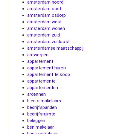
amsterdam noord
amsterdam oost
amsterdam osdorp
amsterdam west
amsterdam wonen
amsterdam zuid
amsterdam zuidoost
amsterdamse maatschappij
antwerpen
appartement
appartement huren
appartement te koop
appartemente
appartementen
ardennen
b en s makelaars
bedrijfspanden
bedrijfsruimte
beleggen
ben makelaar
bens makelaars