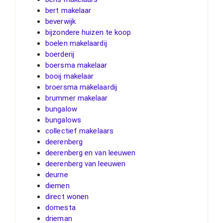
bert makelaar
beverwijk
bijzondere huizen te koop
boelen makelaardij
boerderij
boersma makelaar
booij makelaar
broersma makelaardij
brummer makelaar
bungalow
bungalows
collectief makelaars
deerenberg
deerenberg en van leeuwen
deerenberg van leeuwen
deurne
diemen
direct wonen
domesta
drieman