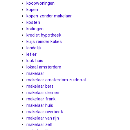
koopwoningen
kopen
kopen zonder makelaar
kosten
kralingen
krediet hypotheek
kuijs reinder kakes
landelijk
lefier
leuk huis
lokaal amsterdam
makelaar
makelaar amsterdam zuidoost
makelaar bert
makelaar diemen
makelaar frank
makelaar huis
makelaar overbeek
makelaar van rijn
makelaar zelf