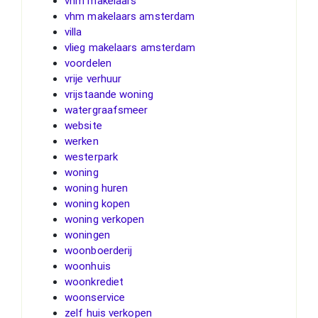
vhm makelaars
vhm makelaars amsterdam
villa
vlieg makelaars amsterdam
voordelen
vrije verhuur
vrijstaande woning
watergraafsmeer
website
werken
westerpark
woning
woning huren
woning kopen
woning verkopen
woningen
woonboerderij
woonhuis
woonkrediet
woonservice
zelf huis verkopen