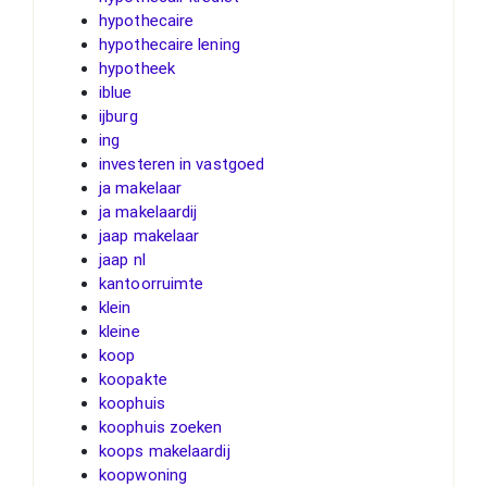
hypothecaire
hypothecaire lening
hypotheek
iblue
ijburg
ing
investeren in vastgoed
ja makelaar
ja makelaardij
jaap makelaar
jaap nl
kantoorruimte
klein
kleine
koop
koopakte
koophuis
koophuis zoeken
koops makelaardij
koopwoning