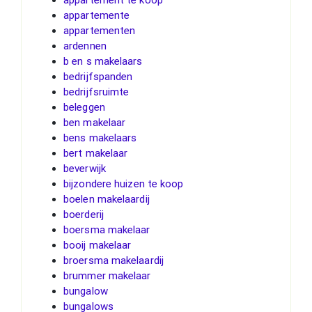
appartemente
appartementen
ardennen
b en s makelaars
bedrijfspanden
bedrijfsruimte
beleggen
ben makelaar
bens makelaars
bert makelaar
beverwijk
bijzondere huizen te koop
boelen makelaardij
boerderij
boersma makelaar
booij makelaar
broersma makelaardij
brummer makelaar
bungalow
bungalows