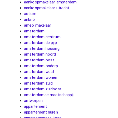
aankoopmakelaar amsterdam
aankoopmakelaar utrecht
actium
airbnb
ameo makelaar
amsterdam
amsterdam centrum
amsterdam de pijp
amsterdam housing
amsterdam noord
amsterdam oost
amsterdam osdorp
amsterdam west
amsterdam wonen
amsterdam zuid
amsterdam zuidoost
amsterdamse maatschappij
antwerpen
appartement
appartement huren
appartement te koop