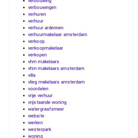
verbouwing
verbouwingen
verhuren
verhuur
verhuur ardennen
verhuurmakelaar amsterdam
verkoop
verkoopmakelaar
verkopen
vhm makelaars
vhm makelaars amsterdam
villa
vlieg makelaars amsterdam
voordelen
vrije verhuur
vrijstaande woning
watergraafsmeer
website
werken
westerpark
woning