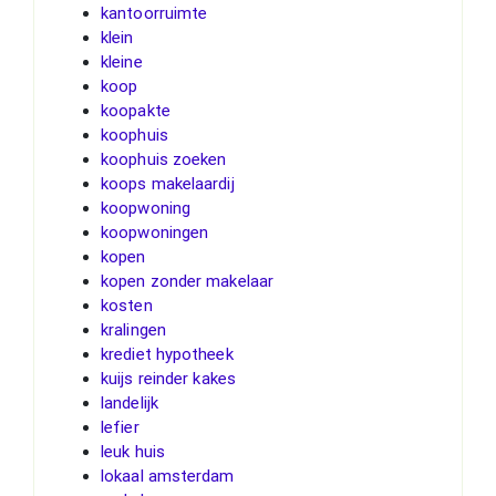
kantoorruimte
klein
kleine
koop
koopakte
koophuis
koophuis zoeken
koops makelaardij
koopwoning
koopwoningen
kopen
kopen zonder makelaar
kosten
kralingen
krediet hypotheek
kuijs reinder kakes
landelijk
lefier
leuk huis
lokaal amsterdam