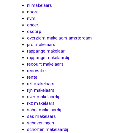
nl makelaars
noord
nvm
onder
osdorp
overzicht makelaars amsterdam
pro makelaars
rappange makelaar
rappange makelaardij
recourt makelaars
renovatie
rente
ret makelaars
rijn makelaars
river makelaardij
rkz makelaars
sabel makelaardij
sas makelaars
scheveningen
scholten makelaardij