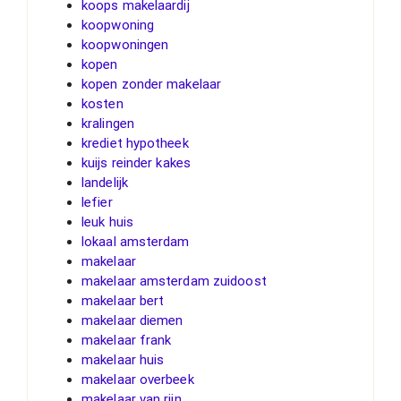
koops makelaardij
koopwoning
koopwoningen
kopen
kopen zonder makelaar
kosten
kralingen
krediet hypotheek
kuijs reinder kakes
landelijk
lefier
leuk huis
lokaal amsterdam
makelaar
makelaar amsterdam zuidoost
makelaar bert
makelaar diemen
makelaar frank
makelaar huis
makelaar overbeek
makelaar van rijn