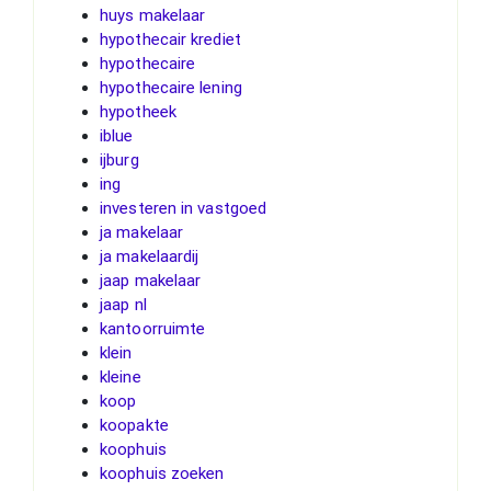
huys makelaar
hypothecair krediet
hypothecaire
hypothecaire lening
hypotheek
iblue
ijburg
ing
investeren in vastgoed
ja makelaar
ja makelaardij
jaap makelaar
jaap nl
kantoorruimte
klein
kleine
koop
koopakte
koophuis
koophuis zoeken