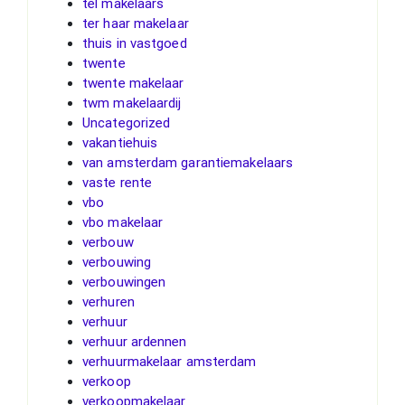
tel makelaars
ter haar makelaar
thuis in vastgoed
twente
twente makelaar
twm makelaardij
Uncategorized
vakantiehuis
van amsterdam garantiemakelaars
vaste rente
vbo
vbo makelaar
verbouw
verbouwing
verbouwingen
verhuren
verhuur
verhuur ardennen
verhuurmakelaar amsterdam
verkoop
verkoopmakelaar