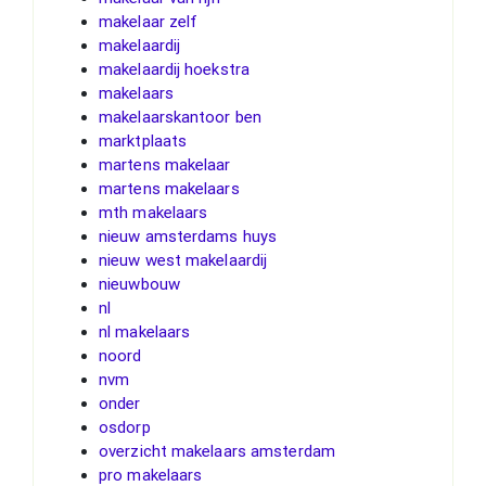
makelaar zelf
makelaardij
makelaardij hoekstra
makelaars
makelaarskantoor ben
marktplaats
martens makelaar
martens makelaars
mth makelaars
nieuw amsterdams huys
nieuw west makelaardij
nieuwbouw
nl
nl makelaars
noord
nvm
onder
osdorp
overzicht makelaars amsterdam
pro makelaars