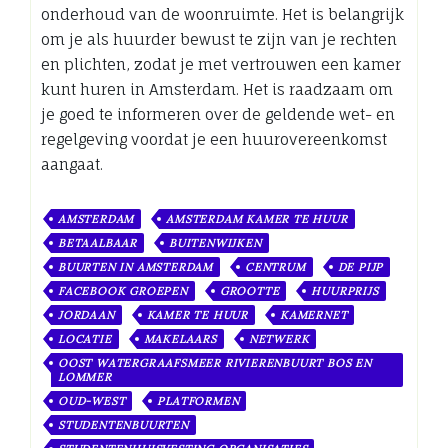
onderhoud van de woonruimte. Het is belangrijk
om je als huurder bewust te zijn van je rechten
en plichten, zodat je met vertrouwen een kamer
kunt huren in Amsterdam. Het is raadzaam om
je goed te informeren over de geldende wet- en
regelgeving voordat je een huurovereenkomst
aangaat.
AMSTERDAM
AMSTERDAM KAMER TE HUUR
BETAALBAAR
BUITENWIJKEN
BUURTEN IN AMSTERDAM
CENTRUM
DE PIJP
FACEBOOK GROEPEN
GROOTTE
HUURPRIJS
JORDAAN
KAMER TE HUUR
KAMERNET
LOCATIE
MAKELAARS
NETWERK
OOST WATERGRAAFSMEER RIVIERENBUURT BOS EN
LOMMER
OUD-WEST
PLATFORMEN
STUDENTENBUURTEN