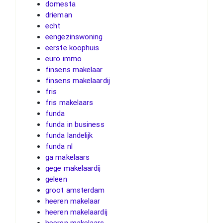
domesta
drieman
echt
eengezinswoning
eerste koophuis
euro immo
finsens makelaar
finsens makelaardij
fris
fris makelaars
funda
funda in business
funda landelijk
funda nl
ga makelaars
gege makelaardij
geleen
groot amsterdam
heeren makelaar
heeren makelaardij
heeren makelaars