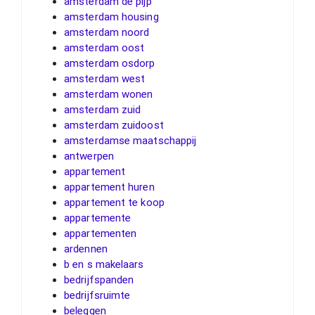
amsterdam de pijp
amsterdam housing
amsterdam noord
amsterdam oost
amsterdam osdorp
amsterdam west
amsterdam wonen
amsterdam zuid
amsterdam zuidoost
amsterdamse maatschappij
antwerpen
appartement
appartement huren
appartement te koop
appartemente
appartementen
ardennen
b en s makelaars
bedrijfspanden
bedrijfsruimte
beleggen