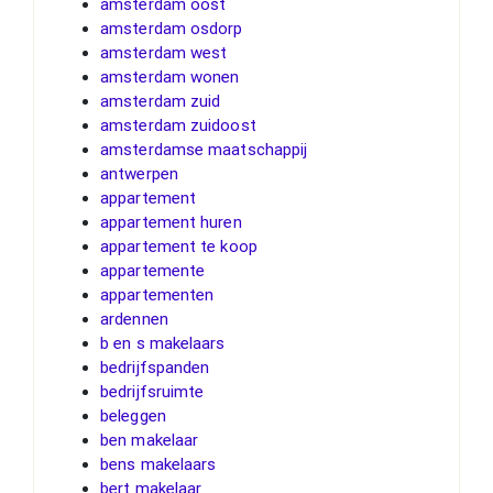
amsterdam oost
amsterdam osdorp
amsterdam west
amsterdam wonen
amsterdam zuid
amsterdam zuidoost
amsterdamse maatschappij
antwerpen
appartement
appartement huren
appartement te koop
appartemente
appartementen
ardennen
b en s makelaars
bedrijfspanden
bedrijfsruimte
beleggen
ben makelaar
bens makelaars
bert makelaar