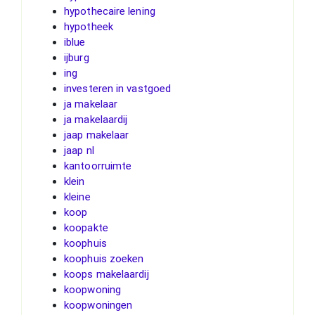
hypothecaire lening
hypotheek
iblue
ijburg
ing
investeren in vastgoed
ja makelaar
ja makelaardij
jaap makelaar
jaap nl
kantoorruimte
klein
kleine
koop
koopakte
koophuis
koophuis zoeken
koops makelaardij
koopwoning
koopwoningen