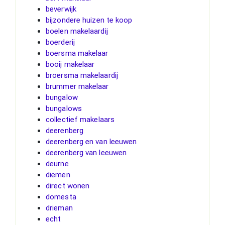
beverwijk
bijzondere huizen te koop
boelen makelaardij
boerderij
boersma makelaar
booij makelaar
broersma makelaardij
brummer makelaar
bungalow
bungalows
collectief makelaars
deerenberg
deerenberg en van leeuwen
deerenberg van leeuwen
deurne
diemen
direct wonen
domesta
drieman
echt