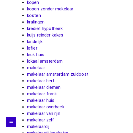
kopen
kopen zonder makelaar
kosten
kralingen
krediet hypotheek
kuijs reinder kakes
landelijk
lefier
leuk huis
lokaal amsterdam
makelaar
makelaar amsterdam zuidoost
makelaar bert
makelaar diemen
makelaar frank
makelaar huis
makelaar overbeek
makelaar van rijn
makelaar zelf
makelaardij
makelaardij hoekstra