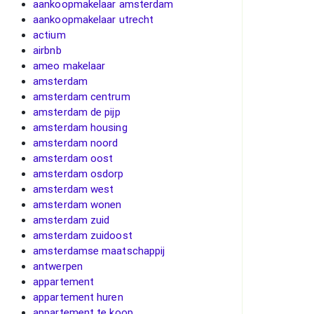
aankoopmakelaar amsterdam
aankoopmakelaar utrecht
actium
airbnb
ameo makelaar
amsterdam
amsterdam centrum
amsterdam de pijp
amsterdam housing
amsterdam noord
amsterdam oost
amsterdam osdorp
amsterdam west
amsterdam wonen
amsterdam zuid
amsterdam zuidoost
amsterdamse maatschappij
antwerpen
appartement
appartement huren
appartement te koop