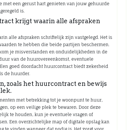
e met een gerust hart genieten van jouw gehuurde
eregeld is.
ract krijgt waarin alle afspraken
rin alle afspraken schriftelijk zijn vastgelegd. Het is
rwaarden te hebben die beide partijen beschermen.
orkom je misverstanden en onduidelijkheden in de
e duur van de huurovereenkomst, eventuele
. Een goed doordacht huurcontract biedt zekerheid
ls de huurder.
 zoals het huurcontract en bewijs
lek.
menten met betrekking tot je woonpunt te huur,
gen, op een veilige plek te bewaren. Door deze
ijk te houden, kun je eventuele vragen of
en. Een overzichtelijke map of digitale opslag kan
g te vinden wanneer dat nodig is. Het zorgt voor