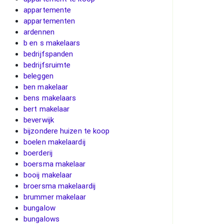
appartemente
appartementen
ardennen
b en s makelaars
bedrijfspanden
bedrijfsruimte
beleggen
ben makelaar
bens makelaars
bert makelaar
beverwijk
bijzondere huizen te koop
boelen makelaardij
boerderij
boersma makelaar
booij makelaar
broersma makelaardij
brummer makelaar
bungalow
bungalows