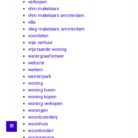
verkopen
vhm makelaars
vhm makelaars amsterdam
villa
vlieg makelaars amsterdam
voordelen
vrije verhuur
vrijstaande woning
watergraafsmeer
website
werken
westerpark
woning
woning huren
woning kopen
woning verkopen
woningen
woonboerderij
woonhuis
woonkrediet
woonservice