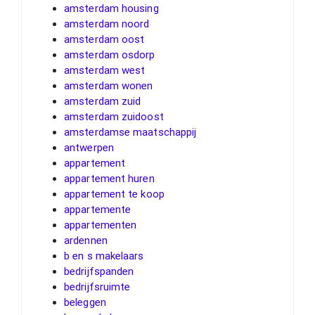
amsterdam housing
amsterdam noord
amsterdam oost
amsterdam osdorp
amsterdam west
amsterdam wonen
amsterdam zuid
amsterdam zuidoost
amsterdamse maatschappij
antwerpen
appartement
appartement huren
appartement te koop
appartemente
appartementen
ardennen
b en s makelaars
bedrijfspanden
bedrijfsruimte
beleggen