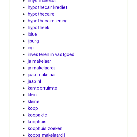
huys makelaar
hypothecair krediet
hypothecaire
hypothecaire lening
hypotheek
iblue
ijburg
ing
investeren in vastgoed
ja makelaar
ja makelaardij
jaap makelaar
jaap nl
kantoorruimte
klein
kleine
koop
koopakte
koophuis
koophuis zoeken
koops makelaardij