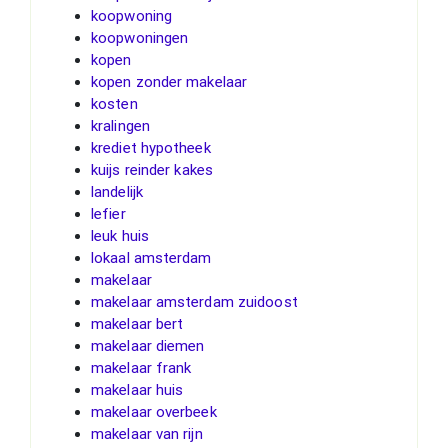
koopwoning
koopwoningen
kopen
kopen zonder makelaar
kosten
kralingen
krediet hypotheek
kuijs reinder kakes
landelijk
lefier
leuk huis
lokaal amsterdam
makelaar
makelaar amsterdam zuidoost
makelaar bert
makelaar diemen
makelaar frank
makelaar huis
makelaar overbeek
makelaar van rijn