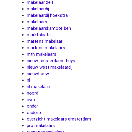
makelaar zelf
makelaardij
makelaardij hoekstra
makelaars
makelaarskantoor ben
marktplaats
martens makelaar
martens makelaars
mth makelaars
nieuw amsterdams huys
nieuw west makelaardij
nieuwbouw
nl
nl makelaars
noord
nvm
onder
osdorp
overzicht makelaars amsterdam
pro makelaars
rappange makelaar