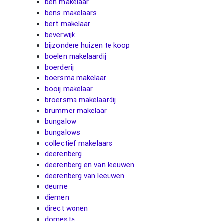
ben makelaar
bens makelaars
bert makelaar
beverwijk
bijzondere huizen te koop
boelen makelaardij
boerderij
boersma makelaar
booij makelaar
broersma makelaardij
brummer makelaar
bungalow
bungalows
collectief makelaars
deerenberg
deerenberg en van leeuwen
deerenberg van leeuwen
deurne
diemen
direct wonen
domesta