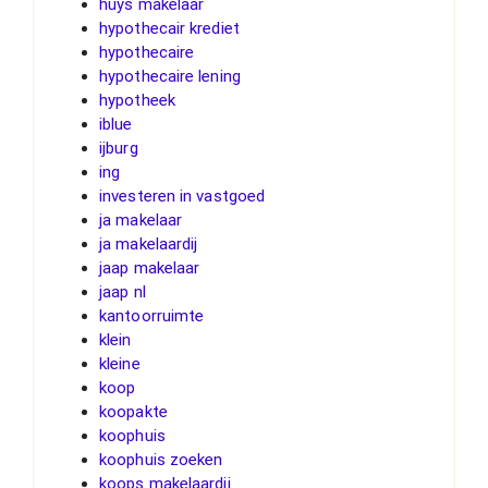
huys makelaar
hypothecair krediet
hypothecaire
hypothecaire lening
hypotheek
iblue
ijburg
ing
investeren in vastgoed
ja makelaar
ja makelaardij
jaap makelaar
jaap nl
kantoorruimte
klein
kleine
koop
koopakte
koophuis
koophuis zoeken
koops makelaardij