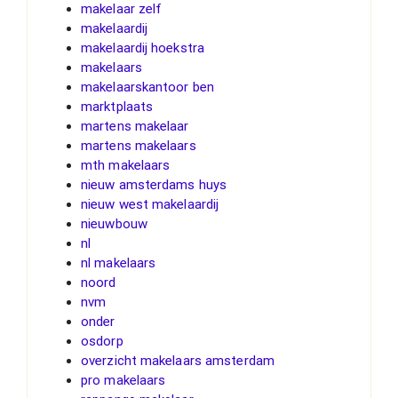
makelaar zelf
makelaardij
makelaardij hoekstra
makelaars
makelaarskantoor ben
marktplaats
martens makelaar
martens makelaars
mth makelaars
nieuw amsterdams huys
nieuw west makelaardij
nieuwbouw
nl
nl makelaars
noord
nvm
onder
osdorp
overzicht makelaars amsterdam
pro makelaars