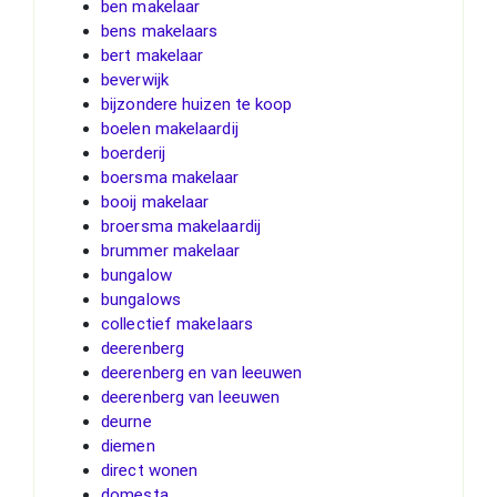
ben makelaar
bens makelaars
bert makelaar
beverwijk
bijzondere huizen te koop
boelen makelaardij
boerderij
boersma makelaar
booij makelaar
broersma makelaardij
brummer makelaar
bungalow
bungalows
collectief makelaars
deerenberg
deerenberg en van leeuwen
deerenberg van leeuwen
deurne
diemen
direct wonen
domesta