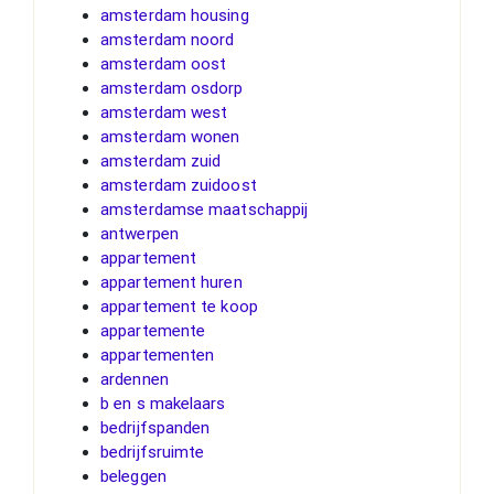
amsterdam housing
amsterdam noord
amsterdam oost
amsterdam osdorp
amsterdam west
amsterdam wonen
amsterdam zuid
amsterdam zuidoost
amsterdamse maatschappij
antwerpen
appartement
appartement huren
appartement te koop
appartemente
appartementen
ardennen
b en s makelaars
bedrijfspanden
bedrijfsruimte
beleggen