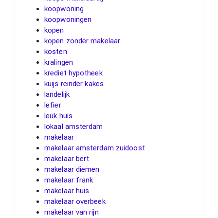
koopwoning
koopwoningen
kopen
kopen zonder makelaar
kosten
kralingen
krediet hypotheek
kuijs reinder kakes
landelijk
lefier
leuk huis
lokaal amsterdam
makelaar
makelaar amsterdam zuidoost
makelaar bert
makelaar diemen
makelaar frank
makelaar huis
makelaar overbeek
makelaar van rijn