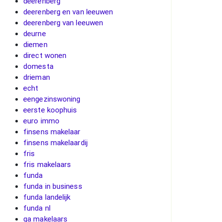
deerenberg
deerenberg en van leeuwen
deerenberg van leeuwen
deurne
diemen
direct wonen
domesta
drieman
echt
eengezinswoning
eerste koophuis
euro immo
finsens makelaar
finsens makelaardij
fris
fris makelaars
funda
funda in business
funda landelijk
funda nl
ga makelaars