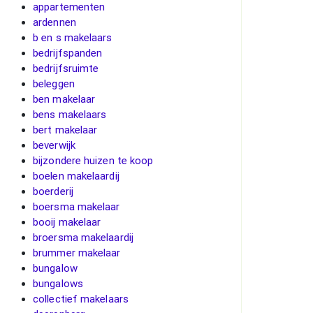
appartementen
ardennen
b en s makelaars
bedrijfspanden
bedrijfsruimte
beleggen
ben makelaar
bens makelaars
bert makelaar
beverwijk
bijzondere huizen te koop
boelen makelaardij
boerderij
boersma makelaar
booij makelaar
broersma makelaardij
brummer makelaar
bungalow
bungalows
collectief makelaars