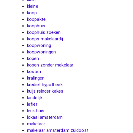
kleine
koop
koopakte
koophuis
koophuis zoeken
koops makelaardij
koopwoning
koopwoningen
kopen
kopen zonder makelaar
kosten
kralingen
krediet hypotheek
kuijs reinder kakes
landelijk
lefier
leuk huis
lokaal amsterdam
makelaar
makelaar amsterdam zuidoost