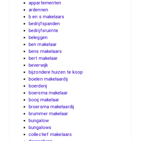
appartementen
ardennen
b en s makelaars
bedrijfspanden
bedrijfsruimte
beleggen
ben makelaar
bens makelaars
bert makelaar
beverwijk
bijzondere huizen te koop
boelen makelaardij
boerderij
boersma makelaar
booij makelaar
broersma makelaardij
brummer makelaar
bungalow
bungalows
collectief makelaars