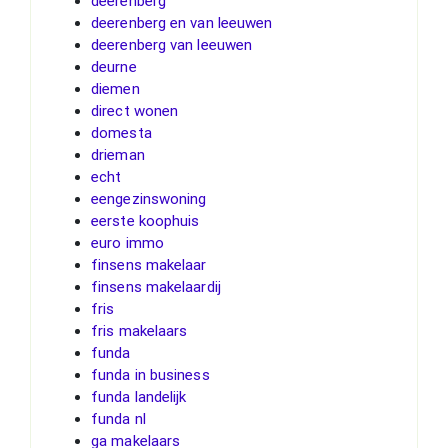
deerenberg
deerenberg en van leeuwen
deerenberg van leeuwen
deurne
diemen
direct wonen
domesta
drieman
echt
eengezinswoning
eerste koophuis
euro immo
finsens makelaar
finsens makelaardij
fris
fris makelaars
funda
funda in business
funda landelijk
funda nl
ga makelaars