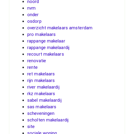
noord
nvm
onder
osdorp
overzicht makelaars amsterdam
pro makelaars
rappange makelaar
rappange makelaardij
recourt makelaars
renovatie
rente
ret makelaars
rijn makelaars
river makelaardij
rkz makelaars
sabel makelaardij
sas makelaars
scheveningen
scholten makelaardij
site
sociale woning