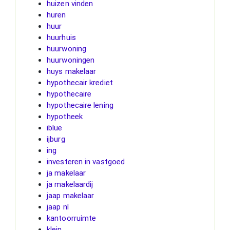
huizen vinden
huren
huur
huurhuis
huurwoning
huurwoningen
huys makelaar
hypothecair krediet
hypothecaire
hypothecaire lening
hypotheek
iblue
ijburg
ing
investeren in vastgoed
ja makelaar
ja makelaardij
jaap makelaar
jaap nl
kantoorruimte
klein