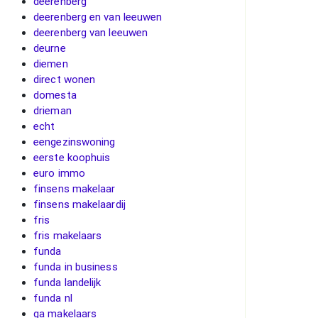
deerenberg
deerenberg en van leeuwen
deerenberg van leeuwen
deurne
diemen
direct wonen
domesta
drieman
echt
eengezinswoning
eerste koophuis
euro immo
finsens makelaar
finsens makelaardij
fris
fris makelaars
funda
funda in business
funda landelijk
funda nl
ga makelaars