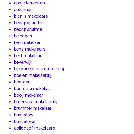
appartementen
ardennen
b en s makelaars
bedrijfspanden
bedrijfsruimte
beleggen
ben makelaar
bens makelaars
bert makelaar
beverwijk
bijzondere huizen te koop
boelen makelaardij
boerderij
boersma makelaar
booij makelaar
broersma makelaardij
brummer makelaar
bungalow
bungalows
collectief makelaars