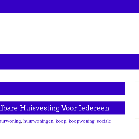
lbare Huisvesting Voor Iedereen
uurwoning
,
huurwoningen
,
koop
,
koopwoning
,
sociale