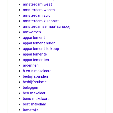
amsterdam west
amsterdam wonen
amsterdam zuid
amsterdam zuidoost
amsterdamse maatschappij
antwerpen
appartement
appartement huren
appartement te koop
appartemente
appartementen
ardennen
b en s makelaars
bedrijfspanden
bedrijfsruimte
beleggen
ben makelaar
bens makelaars
bert makelaar
beverwijk