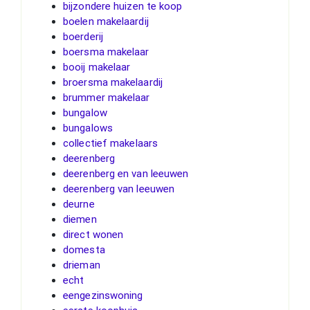
bijzondere huizen te koop
boelen makelaardij
boerderij
boersma makelaar
booij makelaar
broersma makelaardij
brummer makelaar
bungalow
bungalows
collectief makelaars
deerenberg
deerenberg en van leeuwen
deerenberg van leeuwen
deurne
diemen
direct wonen
domesta
drieman
echt
eengezinswoning