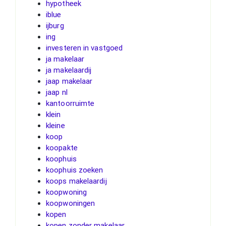
hypotheek
iblue
ijburg
ing
investeren in vastgoed
ja makelaar
ja makelaardij
jaap makelaar
jaap nl
kantoorruimte
klein
kleine
koop
koopakte
koophuis
koophuis zoeken
koops makelaardij
koopwoning
koopwoningen
kopen
kopen zonder makelaar