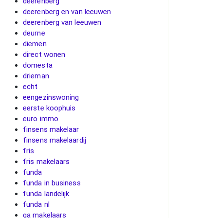
deerenberg
deerenberg en van leeuwen
deerenberg van leeuwen
deurne
diemen
direct wonen
domesta
drieman
echt
eengezinswoning
eerste koophuis
euro immo
finsens makelaar
finsens makelaardij
fris
fris makelaars
funda
funda in business
funda landelijk
funda nl
ga makelaars