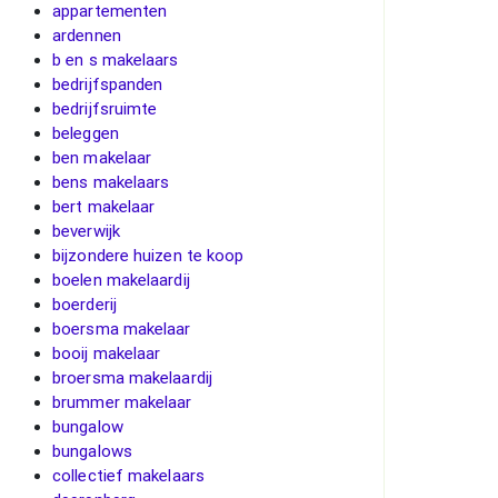
appartementen
ardennen
b en s makelaars
bedrijfspanden
bedrijfsruimte
beleggen
ben makelaar
bens makelaars
bert makelaar
beverwijk
bijzondere huizen te koop
boelen makelaardij
boerderij
boersma makelaar
booij makelaar
broersma makelaardij
brummer makelaar
bungalow
bungalows
collectief makelaars