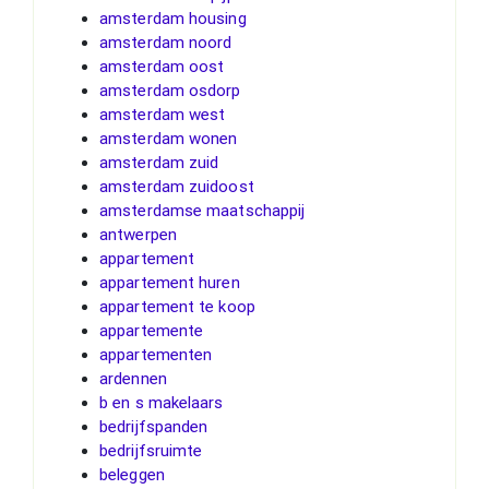
amsterdam housing
amsterdam noord
amsterdam oost
amsterdam osdorp
amsterdam west
amsterdam wonen
amsterdam zuid
amsterdam zuidoost
amsterdamse maatschappij
antwerpen
appartement
appartement huren
appartement te koop
appartemente
appartementen
ardennen
b en s makelaars
bedrijfspanden
bedrijfsruimte
beleggen