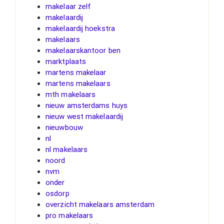
makelaar zelf
makelaardij
makelaardij hoekstra
makelaars
makelaarskantoor ben
marktplaats
martens makelaar
martens makelaars
mth makelaars
nieuw amsterdams huys
nieuw west makelaardij
nieuwbouw
nl
nl makelaars
noord
nvm
onder
osdorp
overzicht makelaars amsterdam
pro makelaars