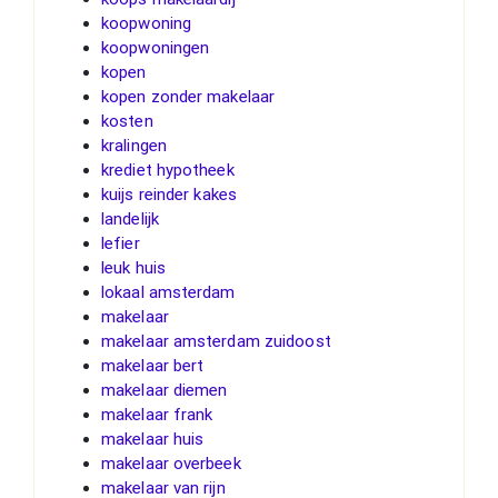
koopwoning
koopwoningen
kopen
kopen zonder makelaar
kosten
kralingen
krediet hypotheek
kuijs reinder kakes
landelijk
lefier
leuk huis
lokaal amsterdam
makelaar
makelaar amsterdam zuidoost
makelaar bert
makelaar diemen
makelaar frank
makelaar huis
makelaar overbeek
makelaar van rijn