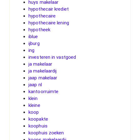
huys makelaar
hypothecair krediet
hypothecaire
hypothecaire lening
hypotheek
iblue
ijburg
ing
investeren in vastgoed
ja makelaar
ja makelaardij
jaap makelaar
jaap nl
kantoorruimte
klein
kleine
koop
koopakte
koophuis
koophuis zoeken
koops makelaardij