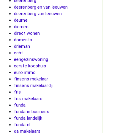
deerenberg
deerenberg en van leeuwen
deerenberg van leeuwen
deurne
diemen
direct wonen
domesta
drieman
echt
eengezinswoning
eerste koophuis
euro immo
finsens makelaar
finsens makelaardij
fris
fris makelaars
funda
funda in business
funda landelijk
funda nl
ga makelaars