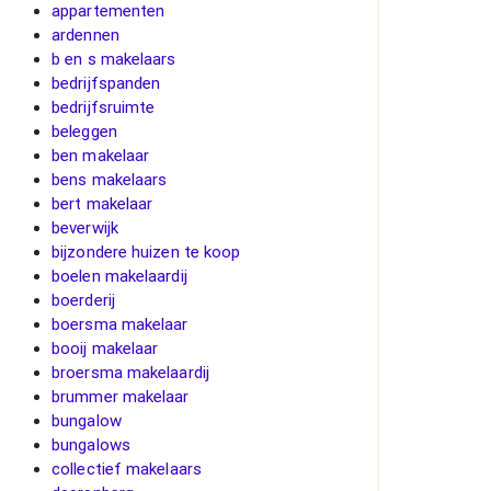
appartementen
ardennen
b en s makelaars
bedrijfspanden
bedrijfsruimte
beleggen
ben makelaar
bens makelaars
bert makelaar
beverwijk
bijzondere huizen te koop
boelen makelaardij
boerderij
boersma makelaar
booij makelaar
broersma makelaardij
brummer makelaar
bungalow
bungalows
collectief makelaars