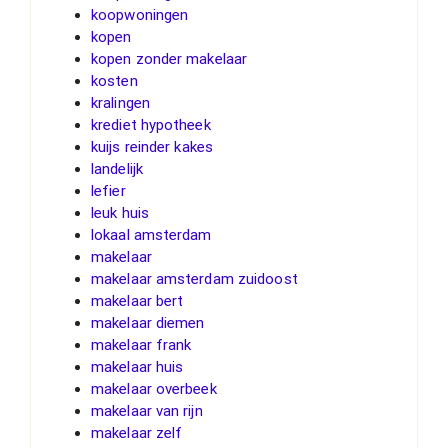
koopwoningen
kopen
kopen zonder makelaar
kosten
kralingen
krediet hypotheek
kuijs reinder kakes
landelijk
lefier
leuk huis
lokaal amsterdam
makelaar
makelaar amsterdam zuidoost
makelaar bert
makelaar diemen
makelaar frank
makelaar huis
makelaar overbeek
makelaar van rijn
makelaar zelf