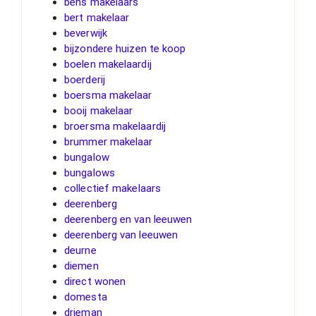
bens makelaars
bert makelaar
beverwijk
bijzondere huizen te koop
boelen makelaardij
boerderij
boersma makelaar
booij makelaar
broersma makelaardij
brummer makelaar
bungalow
bungalows
collectief makelaars
deerenberg
deerenberg en van leeuwen
deerenberg van leeuwen
deurne
diemen
direct wonen
domesta
drieman