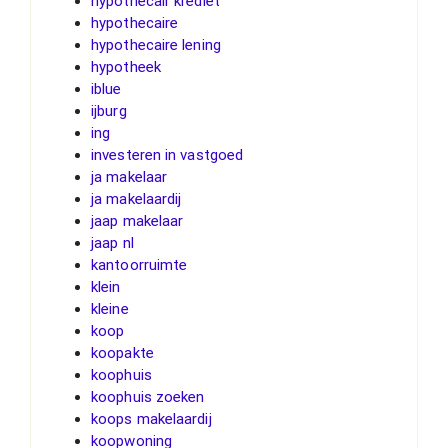
hypothecair krediet
hypothecaire
hypothecaire lening
hypotheek
iblue
ijburg
ing
investeren in vastgoed
ja makelaar
ja makelaardij
jaap makelaar
jaap nl
kantoorruimte
klein
kleine
koop
koopakte
koophuis
koophuis zoeken
koops makelaardij
koopwoning