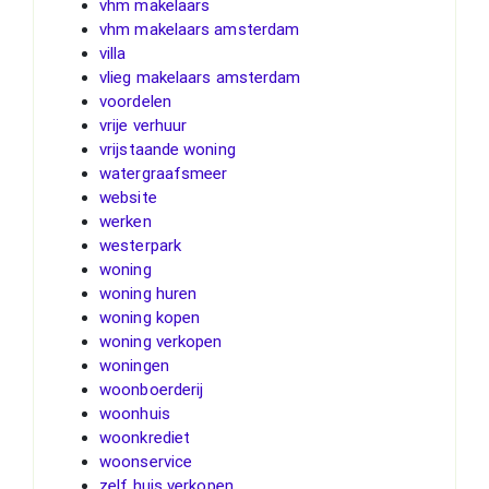
vhm makelaars
vhm makelaars amsterdam
villa
vlieg makelaars amsterdam
voordelen
vrije verhuur
vrijstaande woning
watergraafsmeer
website
werken
westerpark
woning
woning huren
woning kopen
woning verkopen
woningen
woonboerderij
woonhuis
woonkrediet
woonservice
zelf huis verkopen