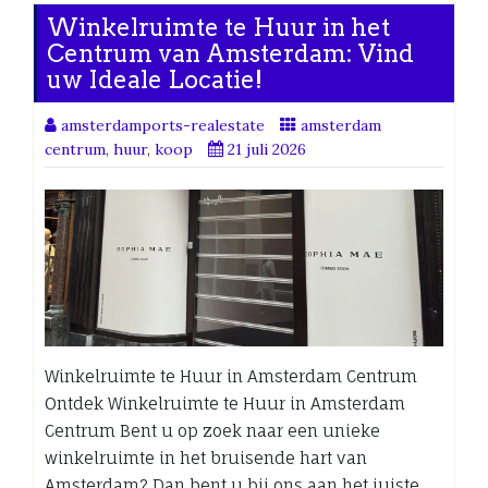
Winkelruimte te Huur in het
Centrum van Amsterdam: Vind
uw Ideale Locatie!
amsterdamports-realestate
amsterdam
centrum
,
huur
,
koop
21 juli 2026
Winkelruimte te Huur in Amsterdam Centrum
Ontdek Winkelruimte te Huur in Amsterdam
Centrum Bent u op zoek naar een unieke
winkelruimte in het bruisende hart van
Amsterdam? Dan bent u bij ons aan het juiste