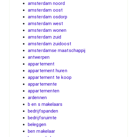
amsterdam noord
amsterdam oost
amsterdam osdorp
amsterdam west
amsterdam wonen
amsterdam zuid
amsterdam zuidoost
amsterdamse maatschappij
antwerpen
appartement
appartement huren
appartement te koop
appartemente
appartementen
ardennen
b en s makelaars
bedrijfspanden
bedrijfsruimte
beleggen
ben makelaar