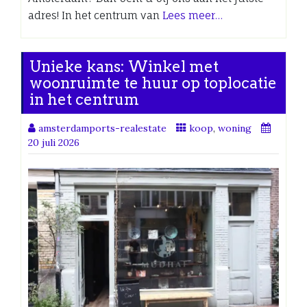
adres! In het centrum van
Lees meer…
Unieke kans: Winkel met
woonruimte te huur op toplocatie
in het centrum
amsterdamports-realestate
koop
,
woning
20 juli 2026