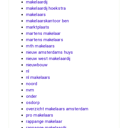
makelaardij
makelaardij hoekstra
makelaars
makelaarskantoor ben
marktplaats
martens makelaar
martens makelaars
mth makelaars
nieuw amsterdams huys
nieuw west makelaardij
nieuwbouw
nl
nl makelaars
noord
nvm
onder
osdorp
overzicht makelaars amsterdam
pro makelaars
rappange makelaar
rappange makelaardij