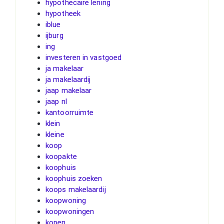
hypothecaire lening
hypotheek
iblue
ijburg
ing
investeren in vastgoed
ja makelaar
ja makelaardij
jaap makelaar
jaap nl
kantoorruimte
klein
kleine
koop
koopakte
koophuis
koophuis zoeken
koops makelaardij
koopwoning
koopwoningen
kopen