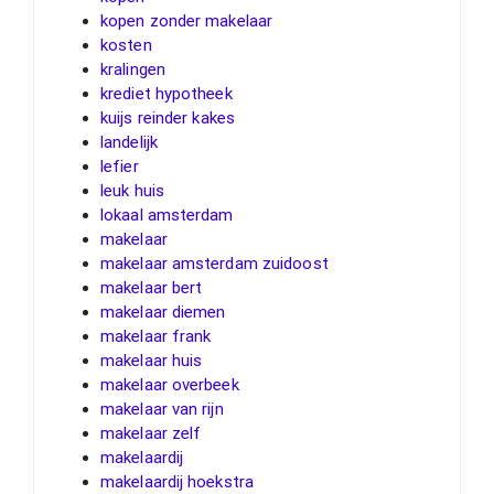
kopen zonder makelaar
kosten
kralingen
krediet hypotheek
kuijs reinder kakes
landelijk
lefier
leuk huis
lokaal amsterdam
makelaar
makelaar amsterdam zuidoost
makelaar bert
makelaar diemen
makelaar frank
makelaar huis
makelaar overbeek
makelaar van rijn
makelaar zelf
makelaardij
makelaardij hoekstra