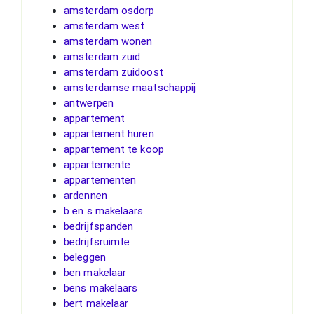
amsterdam osdorp
amsterdam west
amsterdam wonen
amsterdam zuid
amsterdam zuidoost
amsterdamse maatschappij
antwerpen
appartement
appartement huren
appartement te koop
appartemente
appartementen
ardennen
b en s makelaars
bedrijfspanden
bedrijfsruimte
beleggen
ben makelaar
bens makelaars
bert makelaar