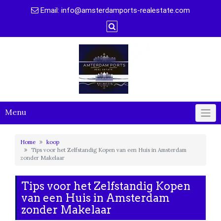
Naar
Email:
info@amsterdamports-realestate.com
de
inhoud
gaan
Menu
Home
koop
Tips voor het Zelfstandig Kopen van een Huis in Amsterdam
zonder Makelaar
Tips voor het Zelfstandig Kopen
van een Huis in Amsterdam
zonder Makelaar