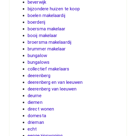
beverwijk
bijzondere huizen te koop
boelen makelaardij
boerderij
boersma makelaar
booij makelaar
broersma makelaardij
brummer makelaar
bungalow
bungalows
collectief makelaars
deerenberg
deerenberg en van leeuwen
deerenberg van leeuwen
deurne
diemen
direct wonen
domesta
drieman
echt
eengezinswoning