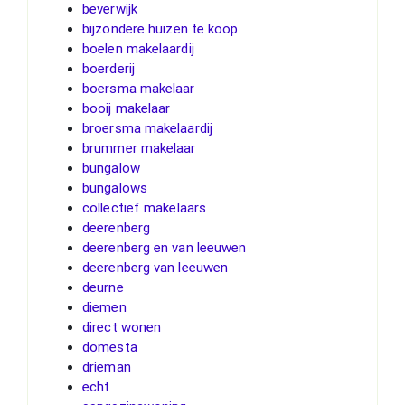
beverwijk
bijzondere huizen te koop
boelen makelaardij
boerderij
boersma makelaar
booij makelaar
broersma makelaardij
brummer makelaar
bungalow
bungalows
collectief makelaars
deerenberg
deerenberg en van leeuwen
deerenberg van leeuwen
deurne
diemen
direct wonen
domesta
drieman
echt