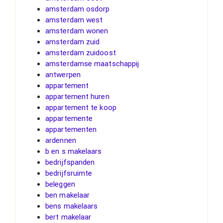
amsterdam osdorp
amsterdam west
amsterdam wonen
amsterdam zuid
amsterdam zuidoost
amsterdamse maatschappij
antwerpen
appartement
appartement huren
appartement te koop
appartemente
appartementen
ardennen
b en s makelaars
bedrijfspanden
bedrijfsruimte
beleggen
ben makelaar
bens makelaars
bert makelaar