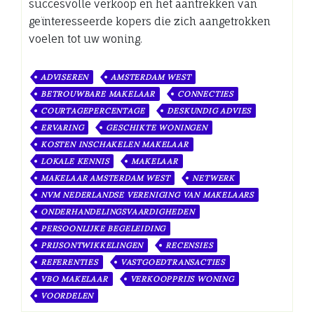
succesvolle verkoop en het aantrekken van
geïnteresseerde kopers die zich aangetrokken
voelen tot uw woning.
ADVISEREN
AMSTERDAM WEST
BETROUWBARE MAKELAAR
CONNECTIES
COURTAGEPERCENTAGE
DESKUNDIG ADVIES
ERVARING
GESCHIKTE WONINGEN
KOSTEN INSCHAKELEN MAKELAAR
LOKALE KENNIS
MAKELAAR
MAKELAAR AMSTERDAM WEST
NETWERK
NVM NEDERLANDSE VERENIGING VAN MAKELAARS
ONDERHANDELINGSVAARDIGHEDEN
PERSOONLIJKE BEGELEIDING
PRIJSONTWIKKELINGEN
RECENSIES
REFERENTIES
VASTGOEDTRANSACTIES
VBO MAKELAAR
VERKOOPPRIJS WONING
VOORDELEN