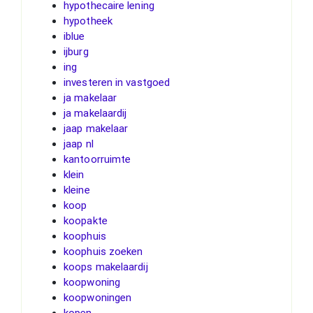
hypothecaire lening
hypotheek
iblue
ijburg
ing
investeren in vastgoed
ja makelaar
ja makelaardij
jaap makelaar
jaap nl
kantoorruimte
klein
kleine
koop
koopakte
koophuis
koophuis zoeken
koops makelaardij
koopwoning
koopwoningen
kopen