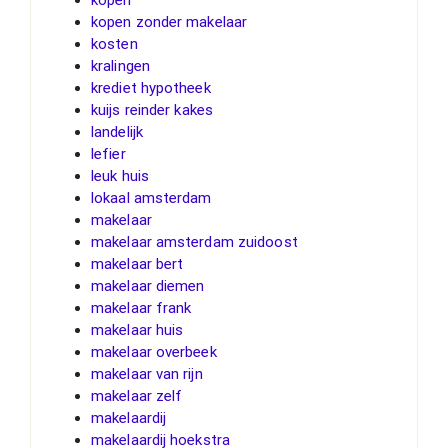
kopen zonder makelaar
kosten
kralingen
krediet hypotheek
kuijs reinder kakes
landelijk
lefier
leuk huis
lokaal amsterdam
makelaar
makelaar amsterdam zuidoost
makelaar bert
makelaar diemen
makelaar frank
makelaar huis
makelaar overbeek
makelaar van rijn
makelaar zelf
makelaardij
makelaardij hoekstra