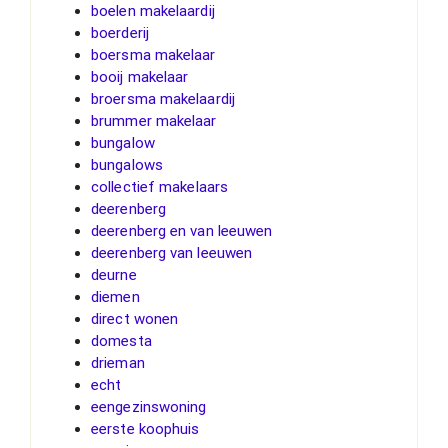
boelen makelaardij
boerderij
boersma makelaar
booij makelaar
broersma makelaardij
brummer makelaar
bungalow
bungalows
collectief makelaars
deerenberg
deerenberg en van leeuwen
deerenberg van leeuwen
deurne
diemen
direct wonen
domesta
drieman
echt
eengezinswoning
eerste koophuis