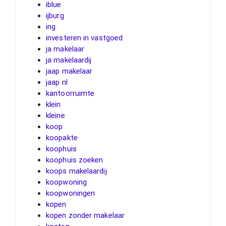
iblue
ijburg
ing
investeren in vastgoed
ja makelaar
ja makelaardij
jaap makelaar
jaap nl
kantoorruimte
klein
kleine
koop
koopakte
koophuis
koophuis zoeken
koops makelaardij
koopwoning
koopwoningen
kopen
kopen zonder makelaar