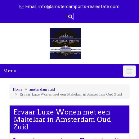
Naar
Email:
info@amsterdamports-realestate.com
de
inhoud
gaan
Menu
Home
amsterdam zuid
Ervaar Luxe Wonen met een Makelaar in Amsterdam Oud Zuid
Ervaar Luxe Wonen met een
Makelaar in Amsterdam Oud
Zuid