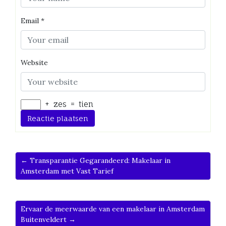
Email
*
Website
+
zes
=
tien
← Transparantie Gegarandeerd: Makelaar in
Amsterdam met Vast Tarief
Ervaar de meerwaarde van een makelaar in Amsterdam
Buitenveldert →