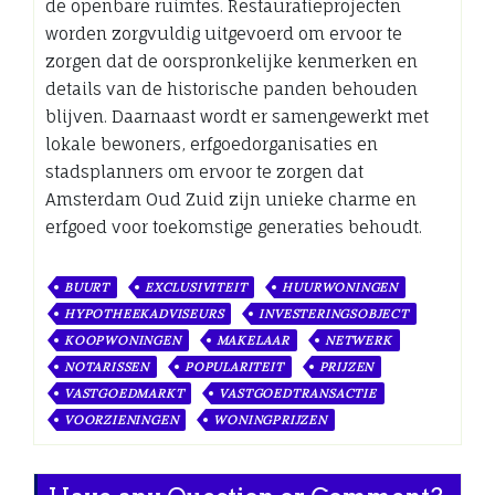
de openbare ruimtes. Restauratieprojecten
worden zorgvuldig uitgevoerd om ervoor te
zorgen dat de oorspronkelijke kenmerken en
details van de historische panden behouden
blijven. Daarnaast wordt er samengewerkt met
lokale bewoners, erfgoedorganisaties en
stadsplanners om ervoor te zorgen dat
Amsterdam Oud Zuid zijn unieke charme en
erfgoed voor toekomstige generaties behoudt.
BUURT
EXCLUSIVITEIT
HUURWONINGEN
HYPOTHEEKADVISEURS
INVESTERINGSOBJECT
KOOPWONINGEN
MAKELAAR
NETWERK
NOTARISSEN
POPULARITEIT
PRIJZEN
VASTGOEDMARKT
VASTGOEDTRANSACTIE
VOORZIENINGEN
WONINGPRIJZEN