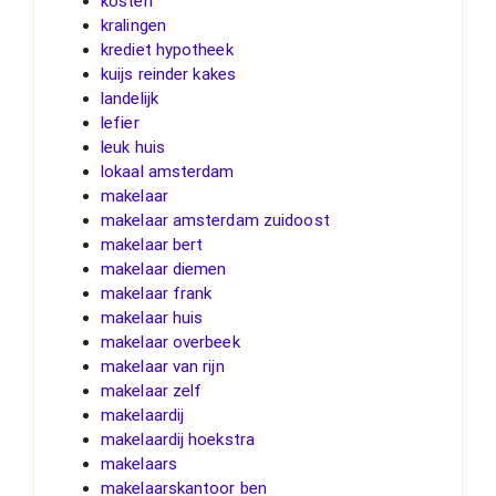
kosten
kralingen
krediet hypotheek
kuijs reinder kakes
landelijk
lefier
leuk huis
lokaal amsterdam
makelaar
makelaar amsterdam zuidoost
makelaar bert
makelaar diemen
makelaar frank
makelaar huis
makelaar overbeek
makelaar van rijn
makelaar zelf
makelaardij
makelaardij hoekstra
makelaars
makelaarskantoor ben