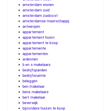
amsterdam wonen
amsterdam zuid
amsterdam zuidoost
amsterdamse maatschappij
antwerpen
appartement
appartement huren
appartement te koop
appartemente
appartementen
ardennen
b en s makelaars
bedrijfspanden
bedrijfsruimte
beleggen
ben makelaar
bens makelaars
bert makelaar
beverwijk
bijzondere huizen te koop