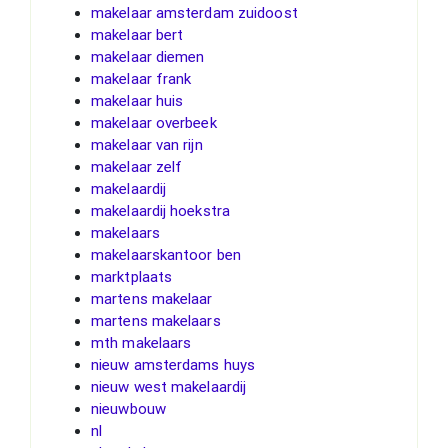
makelaar amsterdam zuidoost
makelaar bert
makelaar diemen
makelaar frank
makelaar huis
makelaar overbeek
makelaar van rijn
makelaar zelf
makelaardij
makelaardij hoekstra
makelaars
makelaarskantoor ben
marktplaats
martens makelaar
martens makelaars
mth makelaars
nieuw amsterdams huys
nieuw west makelaardij
nieuwbouw
nl