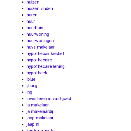
huizen
huizen vinden
huren
huur
huurhuis
huurwoning
huurwoningen
huys makelaar
hypothecair krediet
hypothecaire
hypothecaire lening
hypotheek
iblue
ijburg
ing
investeren in vastgoed
ja makelaar
ja makelaardij
jaap makelaar
jaap nl
kantoorruimte