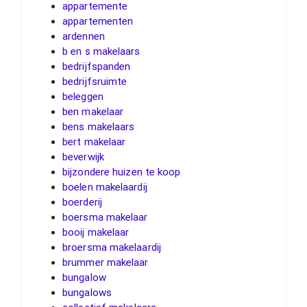
appartemente
appartementen
ardennen
b en s makelaars
bedrijfspanden
bedrijfsruimte
beleggen
ben makelaar
bens makelaars
bert makelaar
beverwijk
bijzondere huizen te koop
boelen makelaardij
boerderij
boersma makelaar
booij makelaar
broersma makelaardij
brummer makelaar
bungalow
bungalows