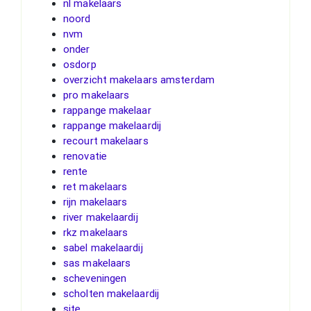
nl makelaars
noord
nvm
onder
osdorp
overzicht makelaars amsterdam
pro makelaars
rappange makelaar
rappange makelaardij
recourt makelaars
renovatie
rente
ret makelaars
rijn makelaars
river makelaardij
rkz makelaars
sabel makelaardij
sas makelaars
scheveningen
scholten makelaardij
site