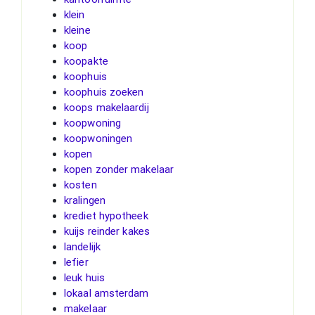
klein
kleine
koop
koopakte
koophuis
koophuis zoeken
koops makelaardij
koopwoning
koopwoningen
kopen
kopen zonder makelaar
kosten
kralingen
krediet hypotheek
kuijs reinder kakes
landelijk
lefier
leuk huis
lokaal amsterdam
makelaar