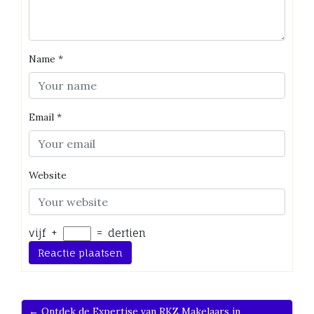
Name
*
Email
*
Website
vijf
+
=
dertien
← Ontdek de Expertise van RKZ Makelaars in