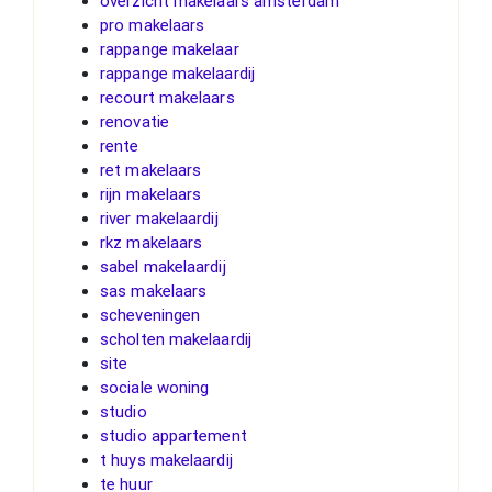
overzicht makelaars amsterdam
pro makelaars
rappange makelaar
rappange makelaardij
recourt makelaars
renovatie
rente
ret makelaars
rijn makelaars
river makelaardij
rkz makelaars
sabel makelaardij
sas makelaars
scheveningen
scholten makelaardij
site
sociale woning
studio
studio appartement
t huys makelaardij
te huur