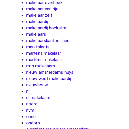
makelaar overbeek
makelaar van rijn
makelaar zelf
makelaardij
makelaardij hoekstra
makelaars
makelaarskantoor ben
marktplaats
martens makelaar
martens makelaars
mth makelaars
nieuw amsterdams huys
nieuw west makelaardij
nieuwbouw
nl
nl makelaars
noord
nvm
onder
osdorp