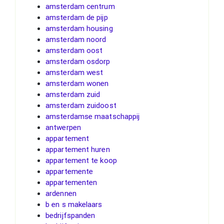
amsterdam centrum
amsterdam de pijp
amsterdam housing
amsterdam noord
amsterdam oost
amsterdam osdorp
amsterdam west
amsterdam wonen
amsterdam zuid
amsterdam zuidoost
amsterdamse maatschappij
antwerpen
appartement
appartement huren
appartement te koop
appartemente
appartementen
ardennen
b en s makelaars
bedrijfspanden