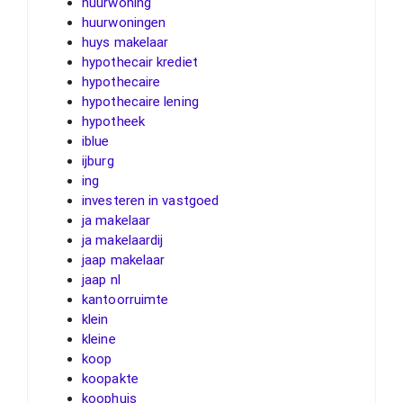
huurwoning
huurwoningen
huys makelaar
hypothecair krediet
hypothecaire
hypothecaire lening
hypotheek
iblue
ijburg
ing
investeren in vastgoed
ja makelaar
ja makelaardij
jaap makelaar
jaap nl
kantoorruimte
klein
kleine
koop
koopakte
koophuis