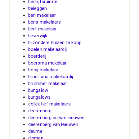
bedrijfsruimte
beleggen
ben makelaar
bens makelaars
bert makelaar
beverwijk
bijzondere huizen te koop
boelen makelaardij
boerderij
boersma makelaar
booij makelaar
broersma makelaardij
brummer makelaar
bungalow
bungalows
collectief makelaars
deerenberg
deerenberg en van leeuwen
deerenberg van leeuwen
deurne
diemen