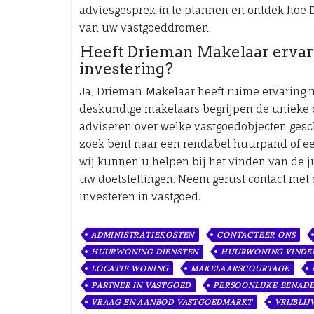
adviesgesprek in te plannen en ontdek hoe 
van uw vastgoeddromen.
Heeft Drieman Makelaar ervari
investering?
Ja, Drieman Makelaar heeft ruime ervaring 
deskundige makelaars begrijpen de unieke
adviseren over welke vastgoedobjecten gesch
zoek bent naar een rendabel huurpand of e
wij kunnen u helpen bij het vinden van de j
uw doelstellingen. Neem gerust contact met 
investeren in vastgoed.
ADMINISTRATIEKOSTEN
CONTACTEER ONS
HUURWONING DIENSTEN
HUURWONING VINDE
LOCATIE WONING
MAKELAARSCOURTAGE
PARTNER IN VASTGOED
PERSOONLIJKE BENAD
VRAAG EN AANBOD VASTGOEDMARKT
VRIJBLI