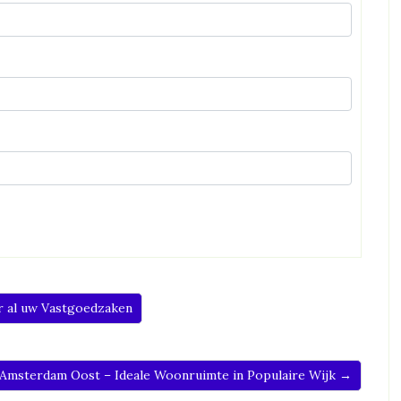
r al uw Vastgoedzaken
 Amsterdam Oost – Ideale Woonruimte in Populaire Wijk →