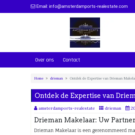
Naar
Email:
info@amsterdamports-realestate.com
de
inhoud
gaan
Over ons
Contact
Home
drieman
Ontdek de Expertise van Drieman Makela
Ontdek de Expertise van Driem
amsterdamports-realestate
drieman
2
Drieman Makelaar: Uw Partner
Drieman Makelaar is een gerenommeerd make