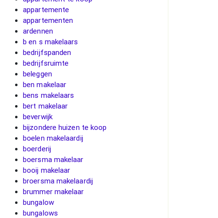
appartemente
appartementen
ardennen
b en s makelaars
bedrijfspanden
bedrijfsruimte
beleggen
ben makelaar
bens makelaars
bert makelaar
beverwijk
bijzondere huizen te koop
boelen makelaardij
boerderij
boersma makelaar
booij makelaar
broersma makelaardij
brummer makelaar
bungalow
bungalows