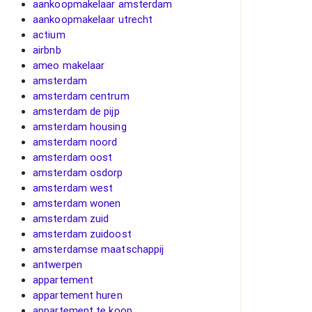
aankoopmakelaar amsterdam
aankoopmakelaar utrecht
actium
airbnb
ameo makelaar
amsterdam
amsterdam centrum
amsterdam de pijp
amsterdam housing
amsterdam noord
amsterdam oost
amsterdam osdorp
amsterdam west
amsterdam wonen
amsterdam zuid
amsterdam zuidoost
amsterdamse maatschappij
antwerpen
appartement
appartement huren
appartement te koop