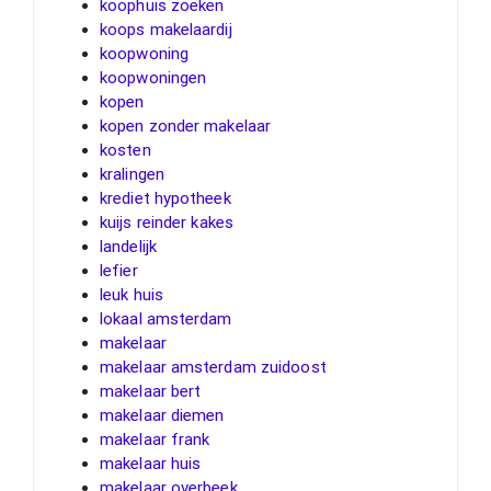
koophuis zoeken
koops makelaardij
koopwoning
koopwoningen
kopen
kopen zonder makelaar
kosten
kralingen
krediet hypotheek
kuijs reinder kakes
landelijk
lefier
leuk huis
lokaal amsterdam
makelaar
makelaar amsterdam zuidoost
makelaar bert
makelaar diemen
makelaar frank
makelaar huis
makelaar overbeek