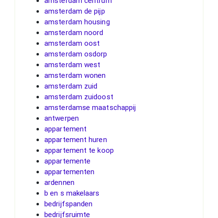
amsterdam centrum
amsterdam de pijp
amsterdam housing
amsterdam noord
amsterdam oost
amsterdam osdorp
amsterdam west
amsterdam wonen
amsterdam zuid
amsterdam zuidoost
amsterdamse maatschappij
antwerpen
appartement
appartement huren
appartement te koop
appartemente
appartementen
ardennen
b en s makelaars
bedrijfspanden
bedrijfsruimte