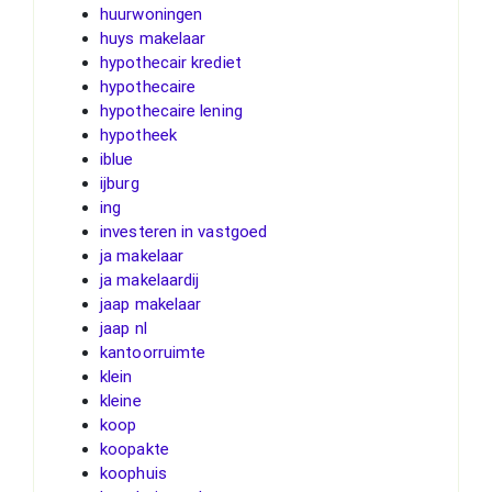
huurwoningen
huys makelaar
hypothecair krediet
hypothecaire
hypothecaire lening
hypotheek
iblue
ijburg
ing
investeren in vastgoed
ja makelaar
ja makelaardij
jaap makelaar
jaap nl
kantoorruimte
klein
kleine
koop
koopakte
koophuis