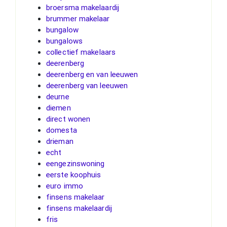
broersma makelaardij
brummer makelaar
bungalow
bungalows
collectief makelaars
deerenberg
deerenberg en van leeuwen
deerenberg van leeuwen
deurne
diemen
direct wonen
domesta
drieman
echt
eengezinswoning
eerste koophuis
euro immo
finsens makelaar
finsens makelaardij
fris