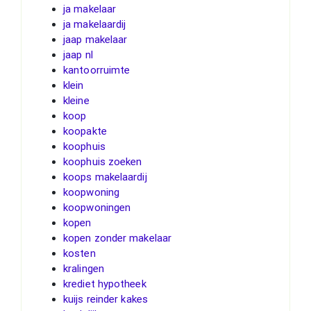
ja makelaar
ja makelaardij
jaap makelaar
jaap nl
kantoorruimte
klein
kleine
koop
koopakte
koophuis
koophuis zoeken
koops makelaardij
koopwoning
koopwoningen
kopen
kopen zonder makelaar
kosten
kralingen
krediet hypotheek
kuijs reinder kakes