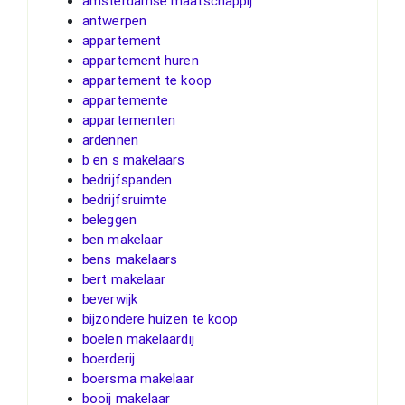
amsterdamse maatschappij
antwerpen
appartement
appartement huren
appartement te koop
appartemente
appartementen
ardennen
b en s makelaars
bedrijfspanden
bedrijfsruimte
beleggen
ben makelaar
bens makelaars
bert makelaar
beverwijk
bijzondere huizen te koop
boelen makelaardij
boerderij
boersma makelaar
booij makelaar