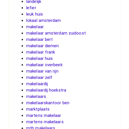
landelijk
lefier
leuk huis
lokaal amsterdam
makelaar
makelaar amsterdam zuidoost
makelaar bert
makelaar diemen
makelaar frank
makelaar huis
makelaar overbeek
makelaar van rijn
makelaar zelf
makelaardij
makelaardij hoekstra
makelaars
makelaarskantoor ben
marktplaats
martens makelaar
martens makelaars
mth makelaars