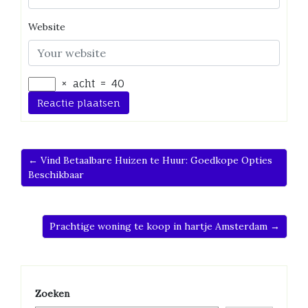
Website
×
acht
=
40
← Vind Betaalbare Huizen te Huur: Goedkope Opties
Beschikbaar
Prachtige woning te koop in hartje Amsterdam →
Zoeken