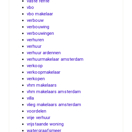
vaste rente
vbo
vbo makelaar
verbouw
verbouwing
verbouwingen
verhuren
verhuur
verhuur ardennen
verhuurmakelaar amsterdam
verkoop
verkoopmakelaar
verkopen
vhm makelaars
vhm makelaars amsterdam
villa
vlieg makelaars amsterdam
voordelen
vrije verhuur
vrijstaande woning
watergraafsmeer