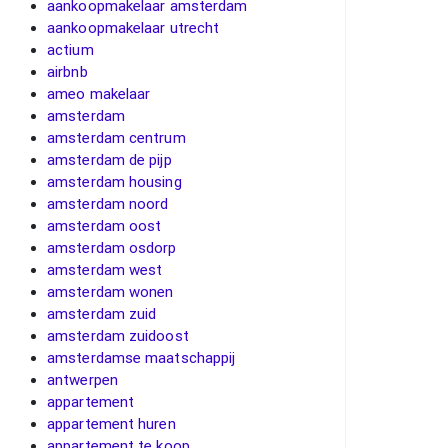
aankoopmakelaar amsterdam
aankoopmakelaar utrecht
actium
airbnb
ameo makelaar
amsterdam
amsterdam centrum
amsterdam de pijp
amsterdam housing
amsterdam noord
amsterdam oost
amsterdam osdorp
amsterdam west
amsterdam wonen
amsterdam zuid
amsterdam zuidoost
amsterdamse maatschappij
antwerpen
appartement
appartement huren
appartement te koop