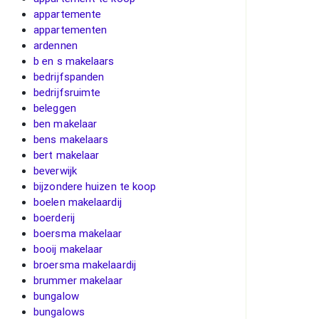
appartemente
appartementen
ardennen
b en s makelaars
bedrijfspanden
bedrijfsruimte
beleggen
ben makelaar
bens makelaars
bert makelaar
beverwijk
bijzondere huizen te koop
boelen makelaardij
boerderij
boersma makelaar
booij makelaar
broersma makelaardij
brummer makelaar
bungalow
bungalows