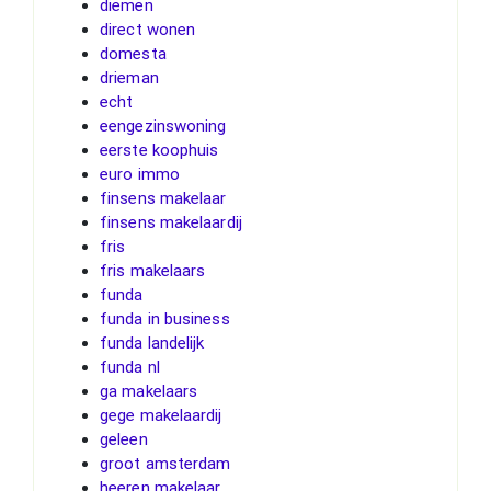
diemen
direct wonen
domesta
drieman
echt
eengezinswoning
eerste koophuis
euro immo
finsens makelaar
finsens makelaardij
fris
fris makelaars
funda
funda in business
funda landelijk
funda nl
ga makelaars
gege makelaardij
geleen
groot amsterdam
heeren makelaar