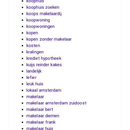
koophuis
koophuis zoeken
koops makelaardij
koopwoning
koopwoningen
kopen
kopen zonder makelaar
kosten
kralingen
krediet hypotheek
kuijs reinder kakes
landelijk
lefier
leuk huis
lokaal amsterdam
makelaar
makelaar amsterdam zuidoost
makelaar bert
makelaar diemen
makelaar frank
makelaar huis