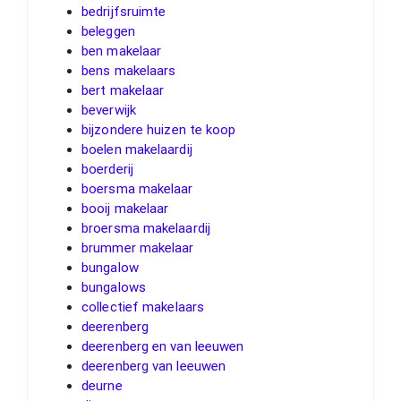
bedrijfsruimte
beleggen
ben makelaar
bens makelaars
bert makelaar
beverwijk
bijzondere huizen te koop
boelen makelaardij
boerderij
boersma makelaar
booij makelaar
broersma makelaardij
brummer makelaar
bungalow
bungalows
collectief makelaars
deerenberg
deerenberg en van leeuwen
deerenberg van leeuwen
deurne