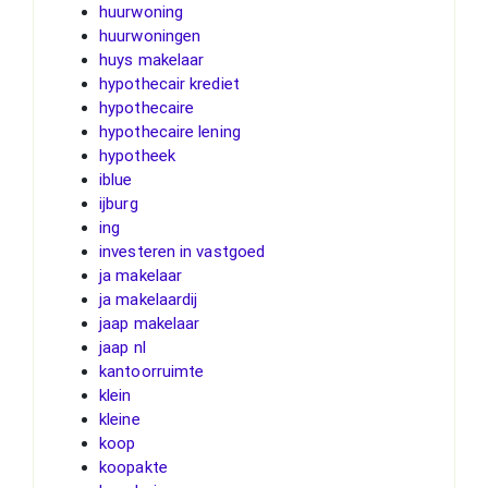
huurwoning
huurwoningen
huys makelaar
hypothecair krediet
hypothecaire
hypothecaire lening
hypotheek
iblue
ijburg
ing
investeren in vastgoed
ja makelaar
ja makelaardij
jaap makelaar
jaap nl
kantoorruimte
klein
kleine
koop
koopakte