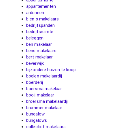
appartemente
appartementen
ardennen
b en s makelaars
bedrijfspanden
bedrijfsruimte
beleggen
ben makelaar
bens makelaars
bert makelaar
beverwijk
bijzondere huizen te koop
boelen makelaardij
boerderij
boersma makelaar
booij makelaar
broersma makelaardij
brummer makelaar
bungalow
bungalows
collectief makelaars