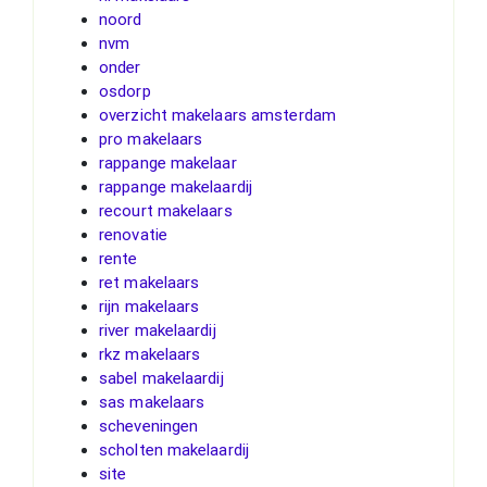
noord
nvm
onder
osdorp
overzicht makelaars amsterdam
pro makelaars
rappange makelaar
rappange makelaardij
recourt makelaars
renovatie
rente
ret makelaars
rijn makelaars
river makelaardij
rkz makelaars
sabel makelaardij
sas makelaars
scheveningen
scholten makelaardij
site