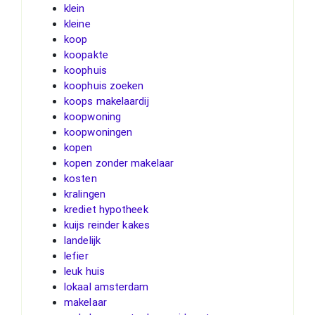
klein
kleine
koop
koopakte
koophuis
koophuis zoeken
koops makelaardij
koopwoning
koopwoningen
kopen
kopen zonder makelaar
kosten
kralingen
krediet hypotheek
kuijs reinder kakes
landelijk
lefier
leuk huis
lokaal amsterdam
makelaar