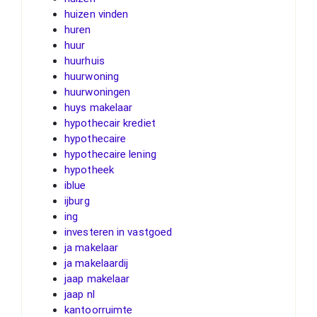
huizen vinden
huren
huur
huurhuis
huurwoning
huurwoningen
huys makelaar
hypothecair krediet
hypothecaire
hypothecaire lening
hypotheek
iblue
ijburg
ing
investeren in vastgoed
ja makelaar
ja makelaardij
jaap makelaar
jaap nl
kantoorruimte