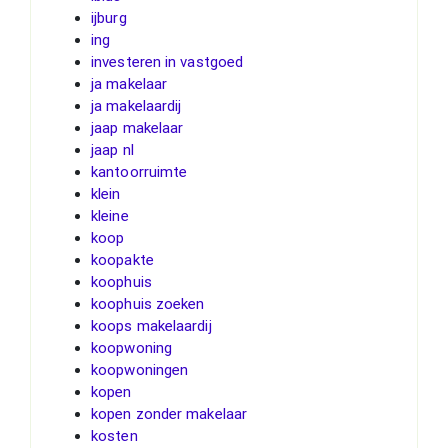
ijburg
ing
investeren in vastgoed
ja makelaar
ja makelaardij
jaap makelaar
jaap nl
kantoorruimte
klein
kleine
koop
koopakte
koophuis
koophuis zoeken
koops makelaardij
koopwoning
koopwoningen
kopen
kopen zonder makelaar
kosten