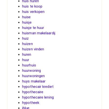
huis huren
huis te koop
huis verkopen
huise
huisje
huisje te huur
huisman makelaardij
huiz
huizen
huizen vinden
huren
huur
huurhuis
huurwoning
huurwoningen
huys makelaar
hypothecair krediet
hypothecaire
hypothecaire lening
hypotheek
iblue