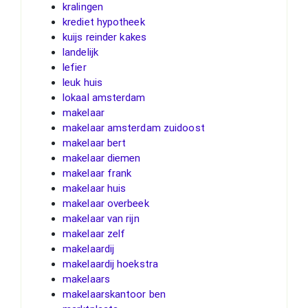
kralingen
krediet hypotheek
kuijs reinder kakes
landelijk
lefier
leuk huis
lokaal amsterdam
makelaar
makelaar amsterdam zuidoost
makelaar bert
makelaar diemen
makelaar frank
makelaar huis
makelaar overbeek
makelaar van rijn
makelaar zelf
makelaardij
makelaardij hoekstra
makelaars
makelaarskantoor ben