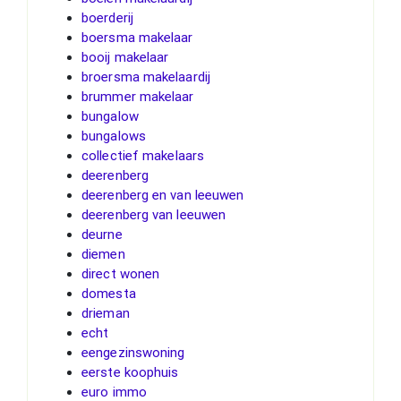
boerderij
boersma makelaar
booij makelaar
broersma makelaardij
brummer makelaar
bungalow
bungalows
collectief makelaars
deerenberg
deerenberg en van leeuwen
deerenberg van leeuwen
deurne
diemen
direct wonen
domesta
drieman
echt
eengezinswoning
eerste koophuis
euro immo