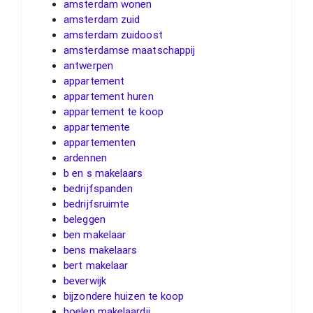
amsterdam wonen
amsterdam zuid
amsterdam zuidoost
amsterdamse maatschappij
antwerpen
appartement
appartement huren
appartement te koop
appartemente
appartementen
ardennen
b en s makelaars
bedrijfspanden
bedrijfsruimte
beleggen
ben makelaar
bens makelaars
bert makelaar
beverwijk
bijzondere huizen te koop
boelen makelaardij