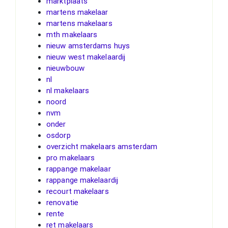
marktplaats
martens makelaar
martens makelaars
mth makelaars
nieuw amsterdams huys
nieuw west makelaardij
nieuwbouw
nl
nl makelaars
noord
nvm
onder
osdorp
overzicht makelaars amsterdam
pro makelaars
rappange makelaar
rappange makelaardij
recourt makelaars
renovatie
rente
ret makelaars