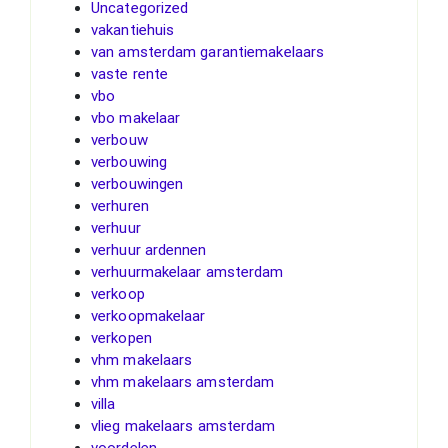
Uncategorized
vakantiehuis
van amsterdam garantiemakelaars
vaste rente
vbo
vbo makelaar
verbouw
verbouwing
verbouwingen
verhuren
verhuur
verhuur ardennen
verhuurmakelaar amsterdam
verkoop
verkoopmakelaar
verkopen
vhm makelaars
vhm makelaars amsterdam
villa
vlieg makelaars amsterdam
voordelen