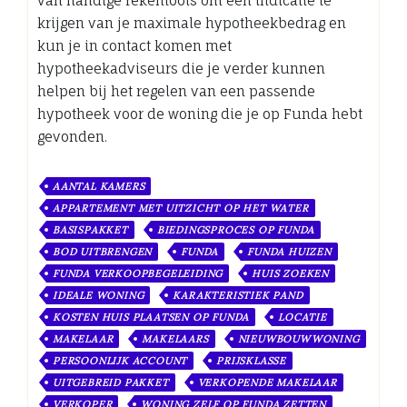
van handige rekentools om een indicatie te
krijgen van je maximale hypotheekbedrag en
kun je in contact komen met
hypotheekadviseurs die je verder kunnen
helpen bij het regelen van een passende
hypotheek voor de woning die je op Funda hebt
gevonden.
AANTAL KAMERS
APPARTEMENT MET UITZICHT OP HET WATER
BASISPAKKET
BIEDINGSPROCES OP FUNDA
BOD UITBRENGEN
FUNDA
FUNDA HUIZEN
FUNDA VERKOOPBEGELEIDING
HUIS ZOEKEN
IDEALE WONING
KARAKTERISTIEK PAND
KOSTEN HUIS PLAATSEN OP FUNDA
LOCATIE
MAKELAAR
MAKELAARS
NIEUWBOUWWONING
PERSOONLIJK ACCOUNT
PRIJSKLASSE
UITGEBREID PAKKET
VERKOPENDE MAKELAAR
VERKOPER
WONING ZELF OP FUNDA ZETTEN