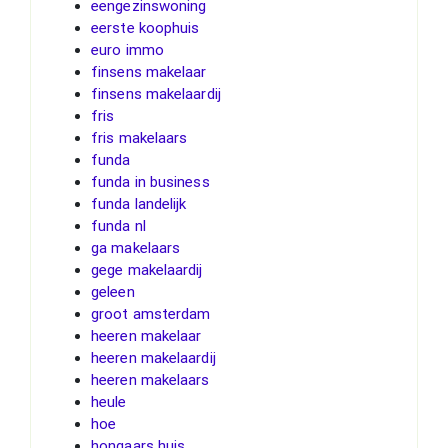
eengezinswoning
eerste koophuis
euro immo
finsens makelaar
finsens makelaardij
fris
fris makelaars
funda
funda in business
funda landelijk
funda nl
ga makelaars
gege makelaardij
geleen
groot amsterdam
heeren makelaar
heeren makelaardij
heeren makelaars
heule
hoe
hongaars huis