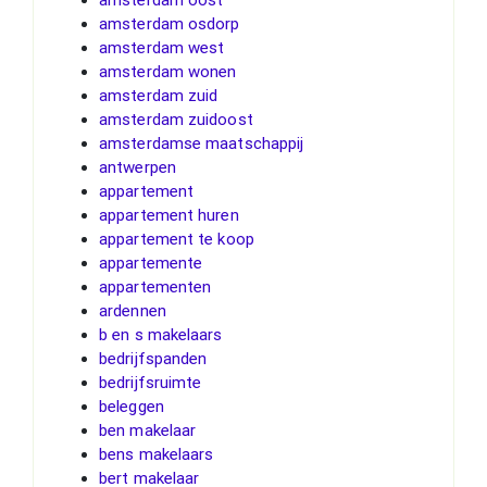
amsterdam osdorp
amsterdam west
amsterdam wonen
amsterdam zuid
amsterdam zuidoost
amsterdamse maatschappij
antwerpen
appartement
appartement huren
appartement te koop
appartemente
appartementen
ardennen
b en s makelaars
bedrijfspanden
bedrijfsruimte
beleggen
ben makelaar
bens makelaars
bert makelaar