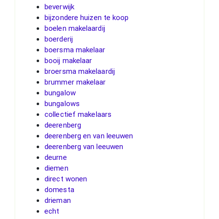
beverwijk
bijzondere huizen te koop
boelen makelaardij
boerderij
boersma makelaar
booij makelaar
broersma makelaardij
brummer makelaar
bungalow
bungalows
collectief makelaars
deerenberg
deerenberg en van leeuwen
deerenberg van leeuwen
deurne
diemen
direct wonen
domesta
drieman
echt