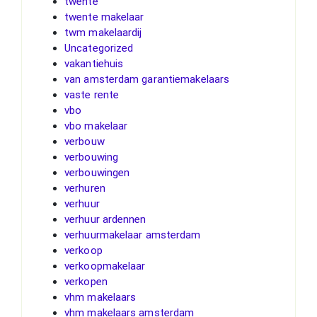
twente
twente makelaar
twm makelaardij
Uncategorized
vakantiehuis
van amsterdam garantiemakelaars
vaste rente
vbo
vbo makelaar
verbouw
verbouwing
verbouwingen
verhuren
verhuur
verhuur ardennen
verhuurmakelaar amsterdam
verkoop
verkoopmakelaar
verkopen
vhm makelaars
vhm makelaars amsterdam