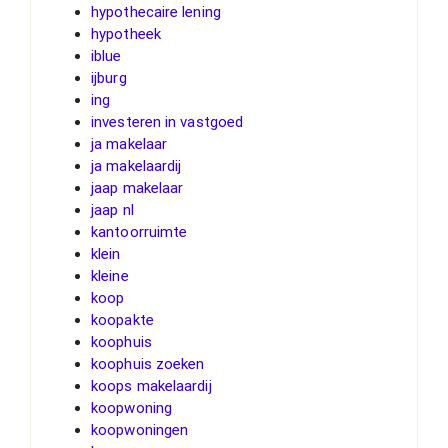
hypothecaire lening
hypotheek
iblue
ijburg
ing
investeren in vastgoed
ja makelaar
ja makelaardij
jaap makelaar
jaap nl
kantoorruimte
klein
kleine
koop
koopakte
koophuis
koophuis zoeken
koops makelaardij
koopwoning
koopwoningen