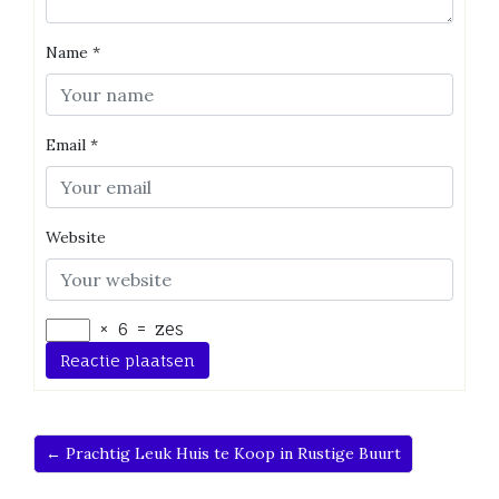
Name
*
Email
*
Website
×
6
=
zes
← Prachtig Leuk Huis te Koop in Rustige Buurt