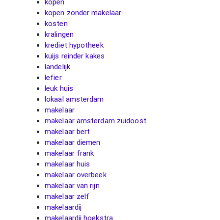
kopen
kopen zonder makelaar
kosten
kralingen
krediet hypotheek
kuijs reinder kakes
landelijk
lefier
leuk huis
lokaal amsterdam
makelaar
makelaar amsterdam zuidoost
makelaar bert
makelaar diemen
makelaar frank
makelaar huis
makelaar overbeek
makelaar van rijn
makelaar zelf
makelaardij
makelaardij hoekstra