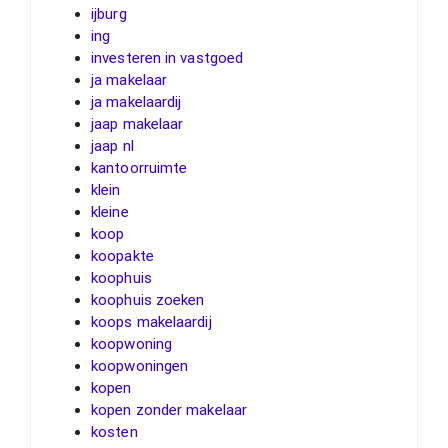
ijburg
ing
investeren in vastgoed
ja makelaar
ja makelaardij
jaap makelaar
jaap nl
kantoorruimte
klein
kleine
koop
koopakte
koophuis
koophuis zoeken
koops makelaardij
koopwoning
koopwoningen
kopen
kopen zonder makelaar
kosten