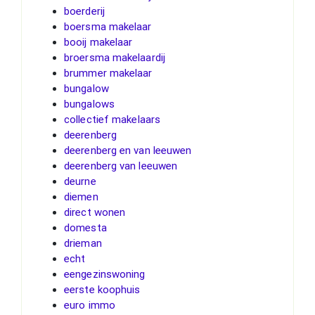
boerderij
boersma makelaar
booij makelaar
broersma makelaardij
brummer makelaar
bungalow
bungalows
collectief makelaars
deerenberg
deerenberg en van leeuwen
deerenberg van leeuwen
deurne
diemen
direct wonen
domesta
drieman
echt
eengezinswoning
eerste koophuis
euro immo