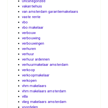
Uncategorized
vakantiehuis
van amsterdam garantiemakelaars
vaste rente
vbo
vbo makelaar
verbouw
verbouwing
verbouwingen
verhuren
verhuur
verhuur ardennen
verhuurmakelaar amsterdam
verkoop
verkoopmakelaar
verkopen
vhm makelaars
vhm makelaars amsterdam
villa
vlieg makelaars amsterdam
voordelen