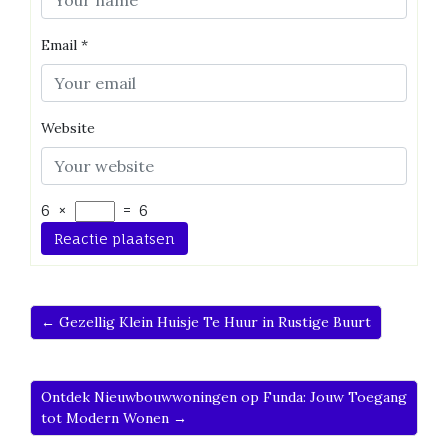
Email
*
Website
6
×
=
6
← Gezellig Klein Huisje Te Huur in Rustige Buurt
Ontdek Nieuwbouwwoningen op Funda: Jouw Toegang
tot Modern Wonen →