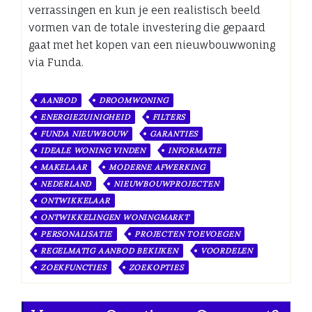
verrassingen en kun je een realistisch beeld
vormen van de totale investering die gepaard
gaat met het kopen van een nieuwbouwwoning
via Funda.
AANBOD
DROOMWONING
ENERGIEZUINIGHEID
FILTERS
FUNDA NIEUWBOUW
GARANTIES
IDEALE WONING VINDEN
INFORMATIE
MAKELAAR
MODERNE AFWERKING
NEDERLAND
NIEUWBOUWPROJECTEN
ONTWIKKELAAR
ONTWIKKELINGEN WONINGMARKT
PERSONALISATIE
PROJECTEN TOEVOEGEN
REGELMATIG AANBOD BEKIJKEN
VOORDELEN
ZOEKFUNCTIES
ZOEKOPTIES