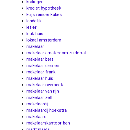
kralingen
krediet hypotheek
kuijs reinder kakes
landelijk
lefier
leuk huis
lokaal amsterdam
makelaar
makelaar amsterdam zuidoost
makelaar bert
makelaar diemen
makelaar frank
makelaar huis
makelaar overbeek
makelaar van rijn
makelaar zelf
makelaardij
makelaardij hoekstra
makelaars
makelaarskantoor ben
marktplaats