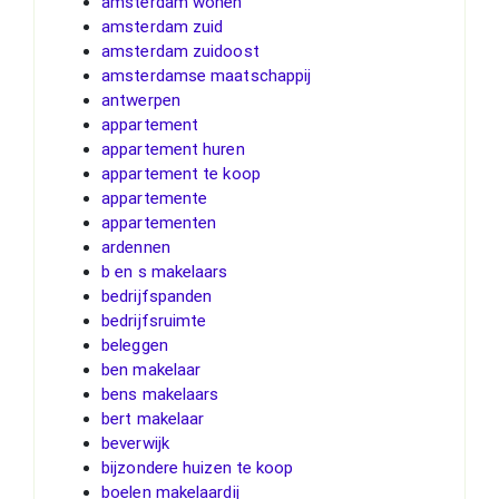
amsterdam wonen
amsterdam zuid
amsterdam zuidoost
amsterdamse maatschappij
antwerpen
appartement
appartement huren
appartement te koop
appartemente
appartementen
ardennen
b en s makelaars
bedrijfspanden
bedrijfsruimte
beleggen
ben makelaar
bens makelaars
bert makelaar
beverwijk
bijzondere huizen te koop
boelen makelaardij