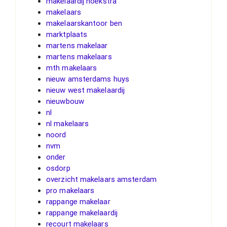
makelaardij hoekstra
makelaars
makelaarskantoor ben
marktplaats
martens makelaar
martens makelaars
mth makelaars
nieuw amsterdams huys
nieuw west makelaardij
nieuwbouw
nl
nl makelaars
noord
nvm
onder
osdorp
overzicht makelaars amsterdam
pro makelaars
rappange makelaar
rappange makelaardij
recourt makelaars