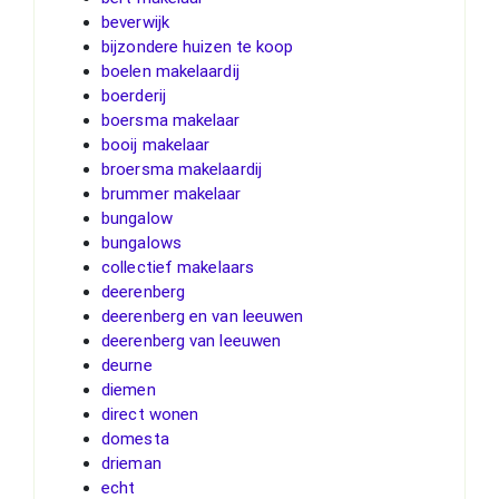
beverwijk
bijzondere huizen te koop
boelen makelaardij
boerderij
boersma makelaar
booij makelaar
broersma makelaardij
brummer makelaar
bungalow
bungalows
collectief makelaars
deerenberg
deerenberg en van leeuwen
deerenberg van leeuwen
deurne
diemen
direct wonen
domesta
drieman
echt