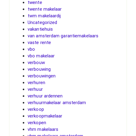
twente
twente makelaar
twm makelaardij
Uncategorized
vakantiehuis
van amsterdam garantiemakelaars
vaste rente
vbo
vbo makelaar
verbouw
verbouwing
verbouwingen
verhuren
verhuur
verhuur ardennen
verhuurmakelaar amsterdam
verkoop
verkoopmakelaar
verkopen
vhm makelaars
vhm makelaars amsterdam