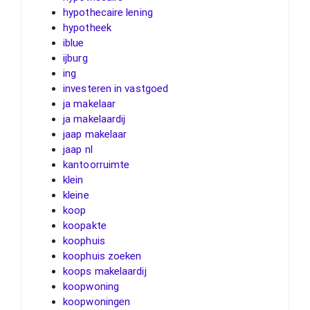
hypothecaire lening
hypotheek
iblue
ijburg
ing
investeren in vastgoed
ja makelaar
ja makelaardij
jaap makelaar
jaap nl
kantoorruimte
klein
kleine
koop
koopakte
koophuis
koophuis zoeken
koops makelaardij
koopwoning
koopwoningen