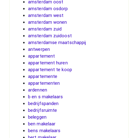
amsterdam oost
amsterdam osdorp
amsterdam west
amsterdam wonen
amsterdam zuid
amsterdam zuidoost
amsterdamse maatschappij
antwerpen
appartement
appartement huren
appartement te koop
appartemente
appartementen
ardennen
b en s makelaars
bedrijfspanden
bedrijfsruimte
beleggen
ben makelaar
bens makelaars
bert makelaar