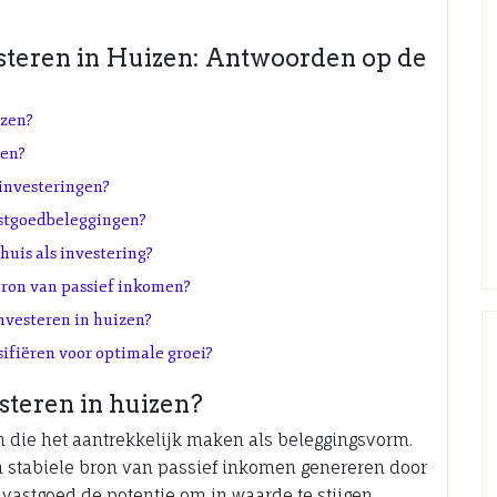
steren in Huizen: Antwoorden op de
izen?
zen?
dinvesteringen?
stgoedbeleggingen?
uis als investering?
bron van passief inkomen?
nvesteren in huizen?
ifiëren voor optimale groei?
steren in huizen?
n die het aantrekkelijk maken als beleggingsvorm.
en stabiele bron van passief inkomen genereren door
astgoed de potentie om in waarde te stijgen,