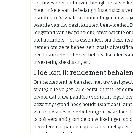
Het investeren in huizen brengt, net als elk
mee. Enkele van de belangrijkste risico’s v
marktrisico’s, zoals schommelingen in vas
waarde van uw bezit kunnen beïnvloeden. Daa
leegstand van uw pand(en), onverwachte ond
met huurders. Het is essentieel om deze risi
nemen om ze te beheersen, zoals diversific
een financiële buffer en het inschakelen va
investeringsbeslissingen.
Hoe kan ik rendement behalen
Om rendement te behalen met uw vastgoedbe
strategie te volgen. Allereerst kunt u rend
ervoor dat u uw pand(en) verhuurt tegen ee
bezettingsgraad hoog houdt. Daarnaast kun
van renovaties of verbeteringen, waardoor d
is ook verstandig om de ontwikkelingen op d
investeren in panden op locaties met groeip