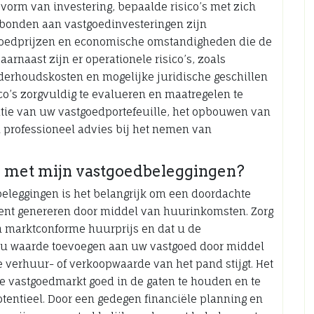
e vorm van investering, bepaalde risico’s met zich
erbonden aan vastgoedinvesteringen zijn
tgoedprijzen en economische omstandigheden die de
rnaast zijn er operationele risico’s, zoals
erhoudskosten en mogelijke juridische geschillen
co’s zorgvuldig te evalueren en maatregelen te
atie van uw vastgoedportefeuille, het opbouwen van
n professioneel advies bij het nemen van
 met mijn vastgoedbeleggingen?
leggingen is het belangrijk om een doordachte
ement genereren door middel van huurinkomsten. Zorg
n marktconforme huurprijs en dat u de
t u waarde toevoegen aan uw vastgoed door middel
e verhuur- of verkoopwaarde van het pand stijgt. Het
e vastgoedmarkt goed in de gaten te houden en te
otentieel. Door een gedegen financiële planning en