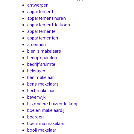
antwerpen
appartement
appartement huren
appartement te koop
appartemente
appartementen
ardennen
b en s makelaars
bedrijfspanden
bedrijfsruimte
beleggen
ben makelaar
bens makelaars
bert makelaar
beverwijk
bijzondere huizen te koop
boelen makelaardij
boerderij
boersma makelaar
booij makelaar