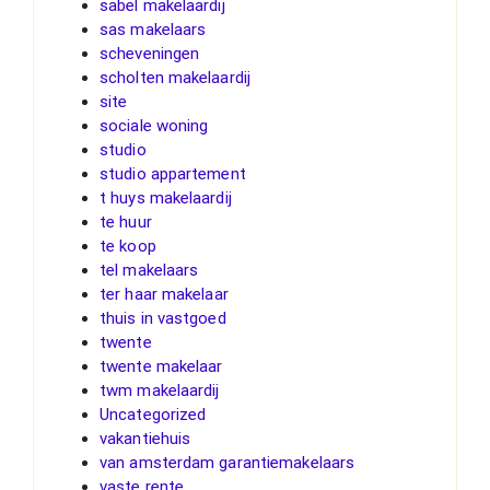
sabel makelaardij
sas makelaars
scheveningen
scholten makelaardij
site
sociale woning
studio
studio appartement
t huys makelaardij
te huur
te koop
tel makelaars
ter haar makelaar
thuis in vastgoed
twente
twente makelaar
twm makelaardij
Uncategorized
vakantiehuis
van amsterdam garantiemakelaars
vaste rente