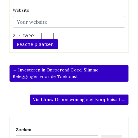
Website
2
×
twee
=
← Investeren in Onroerend Goed: Slimme
Beleggingen voor de Toekomst
Vind Jouw Droomwoning met Koophuis.nl →
Zoeken