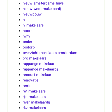
nieuw amsterdams huys
nieuw west makelaardij
nieuwbouw
nl
nl makelaars
noord
nvm
onder
osdorp
overzicht makelaars amsterdam
pro makelaars
rappange makelaar
rappange makelaardij
recourt makelaars
renovatie
rente
ret makelaars
rijn makelaars
river makelaardij
rkz makelaars