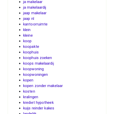
ja makelaar
ja makelaardij
jaap makelaar
jaap nl
kantoorruimte
klein
kleine
koop
koopakte
koophuis
koophuis zoeken
koops makelaardij
koopwoning
koopwoningen
kopen
kopen zonder makelaar
kosten
kralingen
krediet hypotheek
kuijs reinder kakes
landelijk