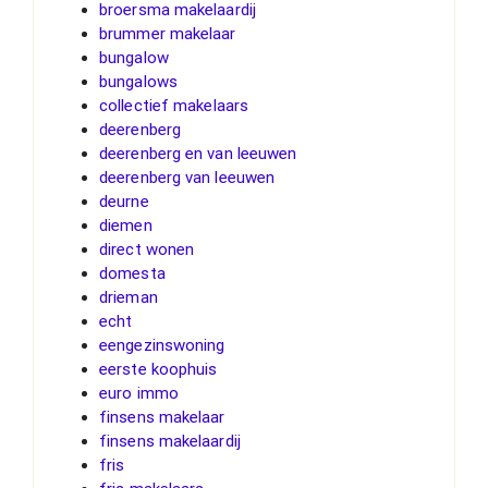
broersma makelaardij
brummer makelaar
bungalow
bungalows
collectief makelaars
deerenberg
deerenberg en van leeuwen
deerenberg van leeuwen
deurne
diemen
direct wonen
domesta
drieman
echt
eengezinswoning
eerste koophuis
euro immo
finsens makelaar
finsens makelaardij
fris