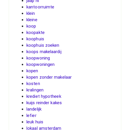
jaap nl
kantoorruimte
klein
kleine
koop
koopakte
koophuis
koophuis zoeken
koops makelaardij
koopwoning
koopwoningen
kopen
kopen zonder makelaar
kosten
kralingen
krediet hypotheek
kuijs reinder kakes
landelijk
lefier
leuk huis
lokaal amsterdam