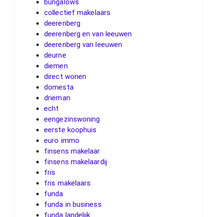
bungalows
collectief makelaars
deerenberg
deerenberg en van leeuwen
deerenberg van leeuwen
deurne
diemen
direct wonen
domesta
drieman
echt
eengezinswoning
eerste koophuis
euro immo
finsens makelaar
finsens makelaardij
fris
fris makelaars
funda
funda in business
funda landelijk