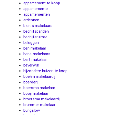
appartement te koop
appartemente
appartementen
ardennen
b en s makelaars
bedrijfspanden
bedrijfsruimte
beleggen
ben makelaar
bens makelaars
bert makelaar
beverwijk
bijzondere huizen te koop
boelen makelaardij
boerderij
boersma makelaar
booij makelaar
broersma makelaardij
brummer makelaar
bungalow