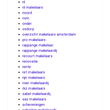
nl
nl makelaars
noord
nvm
onder
osdorp
overzicht makelaars amsterdam
pro makelaars
rappange makelaar
rappange makelaardij
recourt makelaars
renovatie
rente
ret makelaars
rijn makelaars
river makelaardij
rkz makelaars
sabel makelaardij
sas makelaars
scheveningen
scholten makelaardij