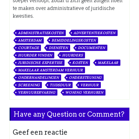
soepel verloopt, zodat u zich geen zorgen hoeft
te maken over administratieve of juridische
kwesties.
ADMINISTRATIEKOSTEN
ADVERTENTIEKOSTEN
AMSTERDAM
BEMIDDELINGSKOSTEN
COURTAGE
DIENSTEN
DOCUMENTEN
HUURDER VINDEN
HUURDERS
JURIDISCHE EXPERTISE
KOSTEN
MAKELAAR
MAKELAAR AMSTERDAM VERHUUR
ONDERHANDELINGEN
ONDERSTEUNING
SCREENING
TIJDSDUUR
VERHUUR
VERHUURERVARING
WONING VERHUREN
Have any Question or Comment?
Geef een reactie