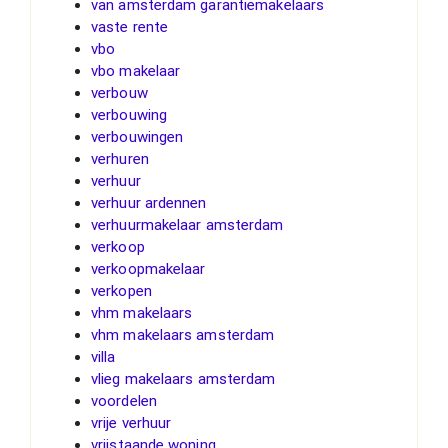
van amsterdam garantiemakelaars
vaste rente
vbo
vbo makelaar
verbouw
verbouwing
verbouwingen
verhuren
verhuur
verhuur ardennen
verhuurmakelaar amsterdam
verkoop
verkoopmakelaar
verkopen
vhm makelaars
vhm makelaars amsterdam
villa
vlieg makelaars amsterdam
voordelen
vrije verhuur
vrijstaande woning