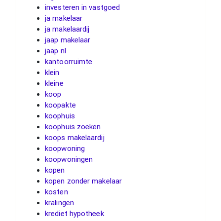
investeren in vastgoed
ja makelaar
ja makelaardij
jaap makelaar
jaap nl
kantoorruimte
klein
kleine
koop
koopakte
koophuis
koophuis zoeken
koops makelaardij
koopwoning
koopwoningen
kopen
kopen zonder makelaar
kosten
kralingen
krediet hypotheek