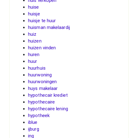
huis verkopen
huise
huisje
huisje te huur
huisman makelaardij
huiz
huizen
huizen vinden
huren
huur
huurhuis
huurwoning
huurwoningen
huys makelaar
hypothecair krediet
hypothecaire
hypothecaire lening
hypotheek
iblue
ijburg
ing