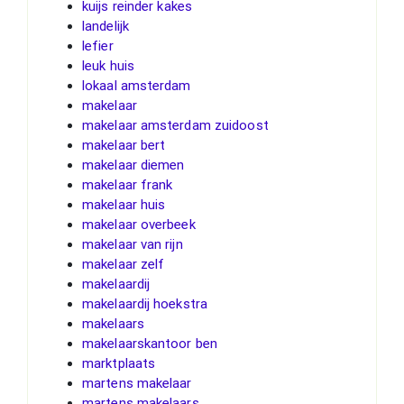
kuijs reinder kakes
landelijk
lefier
leuk huis
lokaal amsterdam
makelaar
makelaar amsterdam zuidoost
makelaar bert
makelaar diemen
makelaar frank
makelaar huis
makelaar overbeek
makelaar van rijn
makelaar zelf
makelaardij
makelaardij hoekstra
makelaars
makelaarskantoor ben
marktplaats
martens makelaar
martens makelaars