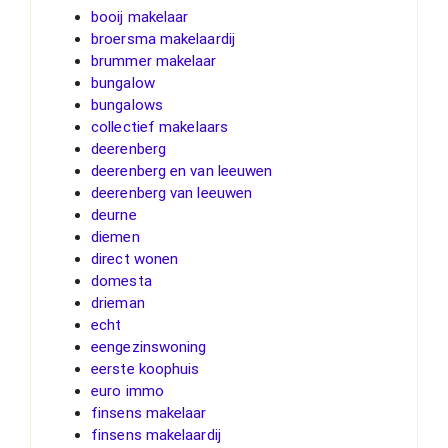
booij makelaar
broersma makelaardij
brummer makelaar
bungalow
bungalows
collectief makelaars
deerenberg
deerenberg en van leeuwen
deerenberg van leeuwen
deurne
diemen
direct wonen
domesta
drieman
echt
eengezinswoning
eerste koophuis
euro immo
finsens makelaar
finsens makelaardij