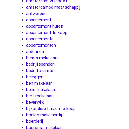
amsterdam zuidoost
amsterdamse maatschappij
antwerpen
appartement
appartement huren
appartement te koop
appartemente
appartementen
ardennen
b en s makelaars
bedrijfspanden
bedrijfsruimte
beleggen
ben makelaar
bens makelaars
bert makelaar
beverwijk
bijzondere huizen te koop
boelen makelaardij
boerderij
boersma makelaar