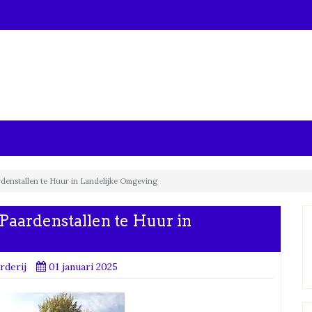
denstallen te Huur in Landelijke Omgeving
aardenstallen te Huur in
derij
01 januari 2025