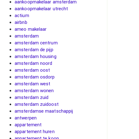
aankoopmakelaar amsterdam
aankoopmakelaar utrecht
actium
airbnb
ameo makelaar
amsterdam
amsterdam centrum
amsterdam de pijp
amsterdam housing
amsterdam noord
amsterdam oost
amsterdam osdorp
amsterdam west
amsterdam wonen
amsterdam zuid
amsterdam zuidoost
amsterdamse maatschappij
antwerpen
appartement
appartement huren
appartement te koop