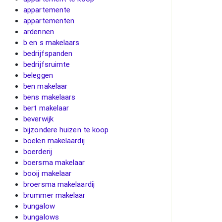
appartemente
appartementen
ardennen
b en s makelaars
bedrijfspanden
bedrijfsruimte
beleggen
ben makelaar
bens makelaars
bert makelaar
beverwijk
bijzondere huizen te koop
boelen makelaardij
boerderij
boersma makelaar
booij makelaar
broersma makelaardij
brummer makelaar
bungalow
bungalows