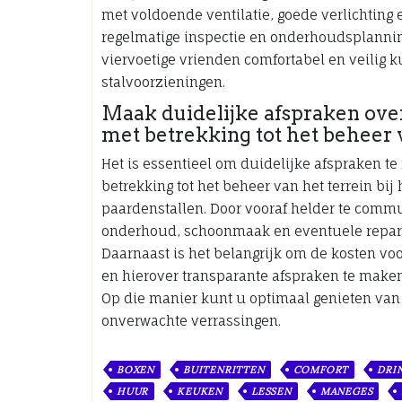
met voldoende ventilatie, goede verlichting
regelmatige inspectie en onderhoudsplannin
viervoetige vrienden comfortabel en veilig
stalvoorzieningen.
Maak duidelijke afspraken ove
met betrekking tot het beheer v
Het is essentieel om duidelijke afspraken 
betrekking tot het beheer van het terrein bi
paardenstallen. Door vooraf helder te commu
onderhoud, schoonmaak en eventuele repar
Daarnaast is het belangrijk om de kosten voo
en hierover transparante afspraken te maken,
Op die manier kunt u optimaal genieten va
onverwachte verrassingen.
BOXEN
BUITENRITTEN
COMFORT
DRI
HUUR
KEUKEN
LESSEN
MANEGES