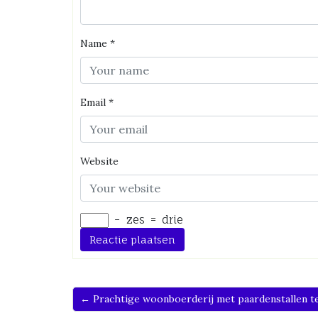
Name
*
Email
*
Website
−
zes
=
drie
← Prachtige woonboerderij met paardenstallen te 