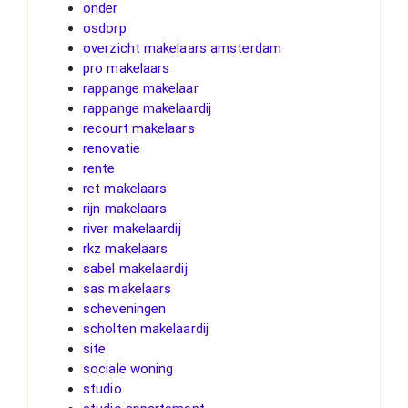
onder
osdorp
overzicht makelaars amsterdam
pro makelaars
rappange makelaar
rappange makelaardij
recourt makelaars
renovatie
rente
ret makelaars
rijn makelaars
river makelaardij
rkz makelaars
sabel makelaardij
sas makelaars
scheveningen
scholten makelaardij
site
sociale woning
studio