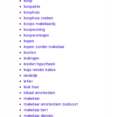
koop
koopakte
koophuis
koophuis zoeken
koops makelaardij
koopwoning
koopwoningen
kopen
kopen zonder makelaar
kosten
kralingen
krediet hypotheek
kuijs reinder kakes
landelijk
lefier
leuk huis
lokaal amsterdam
makelaar
makelaar amsterdam zuidoost
makelaar bert
makelaar diemen