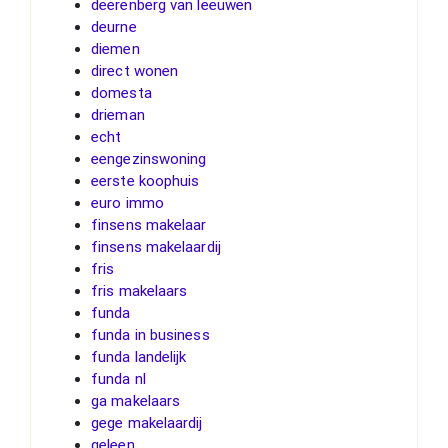
deerenberg van leeuwen
deurne
diemen
direct wonen
domesta
drieman
echt
eengezinswoning
eerste koophuis
euro immo
finsens makelaar
finsens makelaardij
fris
fris makelaars
funda
funda in business
funda landelijk
funda nl
ga makelaars
gege makelaardij
geleen