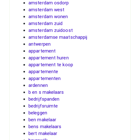
amsterdam osdorp
amsterdam west
amsterdam wonen
amsterdam zuid
amsterdam zuidoost
amsterdamse maatschappij
antwerpen
appartement
appartement huren
appartement te koop
appartemente
appartementen
ardennen
b en s makelaars
bedrijfspanden
bedrijfsruimte
beleggen
ben makelaar
bens makelaars
bert makelaar