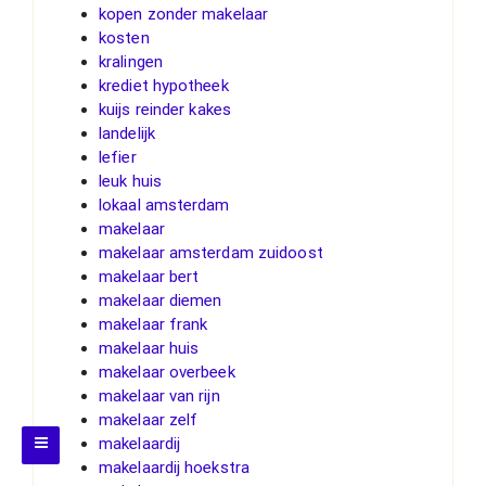
kopen zonder makelaar
kosten
kralingen
krediet hypotheek
kuijs reinder kakes
landelijk
lefier
leuk huis
lokaal amsterdam
makelaar
makelaar amsterdam zuidoost
makelaar bert
makelaar diemen
makelaar frank
makelaar huis
makelaar overbeek
makelaar van rijn
makelaar zelf
makelaardij
makelaardij hoekstra