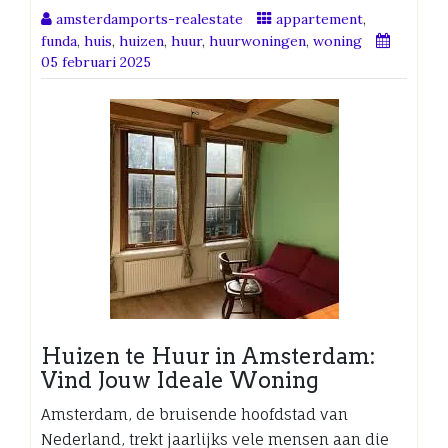
amsterdamports-realestate
appartement
,
funda
,
huis
,
huizen
,
huur
,
huurwoningen
,
woning
05 februari 2025
Huizen te Huur in Amsterdam:
Vind Jouw Ideale Woning
Amsterdam, de bruisende hoofdstad van
Nederland, trekt jaarlijks vele mensen aan die