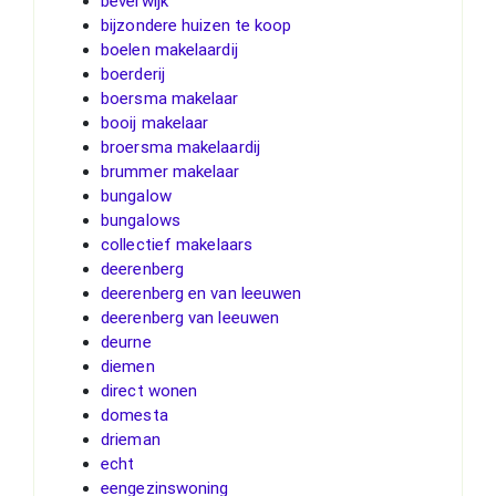
beverwijk
bijzondere huizen te koop
boelen makelaardij
boerderij
boersma makelaar
booij makelaar
broersma makelaardij
brummer makelaar
bungalow
bungalows
collectief makelaars
deerenberg
deerenberg en van leeuwen
deerenberg van leeuwen
deurne
diemen
direct wonen
domesta
drieman
echt
eengezinswoning