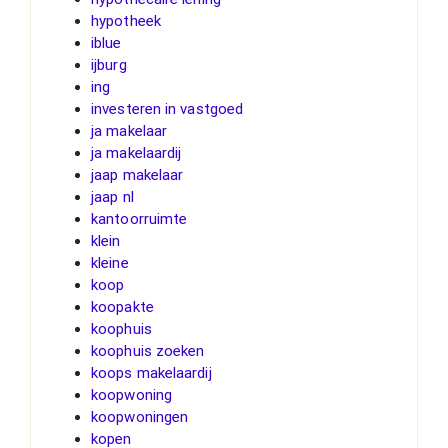
hypotheek
iblue
ijburg
ing
investeren in vastgoed
ja makelaar
ja makelaardij
jaap makelaar
jaap nl
kantoorruimte
klein
kleine
koop
koopakte
koophuis
koophuis zoeken
koops makelaardij
koopwoning
koopwoningen
kopen