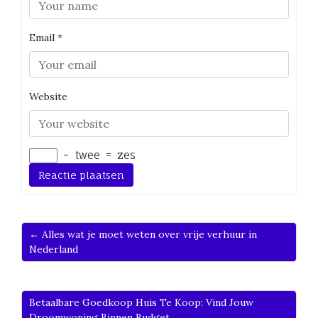
Email
*
Website
−
twee
=
zes
← Alles wat je moet weten over vrije verhuur in
Nederland
Betaalbare Goedkoop Huis Te Koop: Vind Jouw
Droomwoning Binnen Budget →