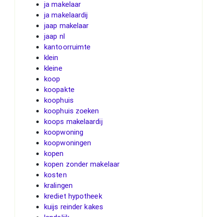
ja makelaar
ja makelaardij
jaap makelaar
jaap nl
kantoorruimte
klein
kleine
koop
koopakte
koophuis
koophuis zoeken
koops makelaardij
koopwoning
koopwoningen
kopen
kopen zonder makelaar
kosten
kralingen
krediet hypotheek
kuijs reinder kakes