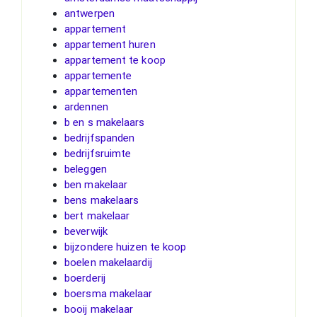
antwerpen
appartement
appartement huren
appartement te koop
appartemente
appartementen
ardennen
b en s makelaars
bedrijfspanden
bedrijfsruimte
beleggen
ben makelaar
bens makelaars
bert makelaar
beverwijk
bijzondere huizen te koop
boelen makelaardij
boerderij
boersma makelaar
booij makelaar