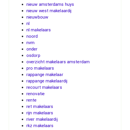
nieuw amsterdams huys
nieuw west makelaardij
nieuwbouw
nl
nl makelaars
noord
nvm
onder
osdorp
overzicht makelaars amsterdam
pro makelaars
rappange makelaar
rappange makelaardij
recourt makelaars
renovatie
rente
ret makelaars
rijn makelaars
river makelaardij
rkz makelaars