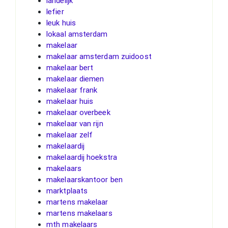
landelijk
lefier
leuk huis
lokaal amsterdam
makelaar
makelaar amsterdam zuidoost
makelaar bert
makelaar diemen
makelaar frank
makelaar huis
makelaar overbeek
makelaar van rijn
makelaar zelf
makelaardij
makelaardij hoekstra
makelaars
makelaarskantoor ben
marktplaats
martens makelaar
martens makelaars
mth makelaars