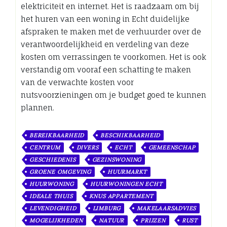
elektriciteit en internet. Het is raadzaam om bij
het huren van een woning in Echt duidelijke
afspraken te maken met de verhuurder over de
verantwoordelijkheid en verdeling van deze
kosten om verrassingen te voorkomen. Het is ook
verstandig om vooraf een schatting te maken
van de verwachte kosten voor
nutsvoorzieningen om je budget goed te kunnen
plannen.
BEREIKBAARHEID
BESCHIKBAARHEID
CENTRUM
DIVERS
ECHT
GEMEENSCHAP
GESCHIEDENIS
GEZINSWONING
GROENE OMGEVING
HUURMARKT
HUURWONING
HUURWONINGEN ECHT
IDEALE THUIS
KNUS APPARTEMENT
LEVENDIGHEID
LIMBURG
MAKELAARSADVIES
MOGELIJKHEDEN
NATUUR
PRIJZEN
RUST