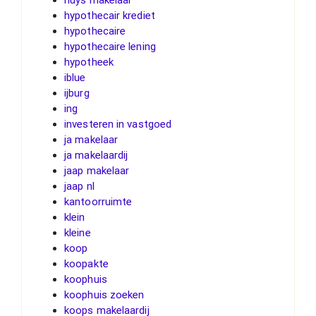
hypothecair krediet
hypothecaire
hypothecaire lening
hypotheek
iblue
ijburg
ing
investeren in vastgoed
ja makelaar
ja makelaardij
jaap makelaar
jaap nl
kantoorruimte
klein
kleine
koop
koopakte
koophuis
koophuis zoeken
koops makelaardij