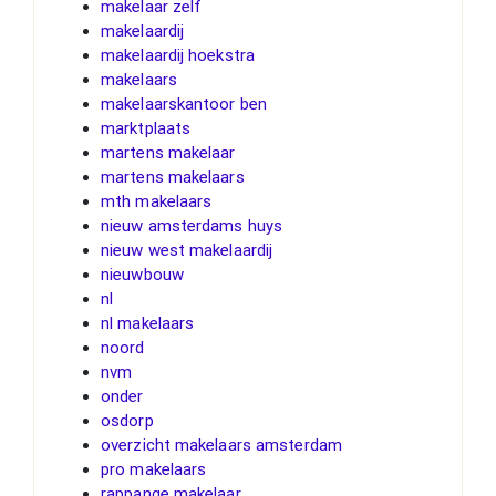
makelaar zelf
makelaardij
makelaardij hoekstra
makelaars
makelaarskantoor ben
marktplaats
martens makelaar
martens makelaars
mth makelaars
nieuw amsterdams huys
nieuw west makelaardij
nieuwbouw
nl
nl makelaars
noord
nvm
onder
osdorp
overzicht makelaars amsterdam
pro makelaars
rappange makelaar