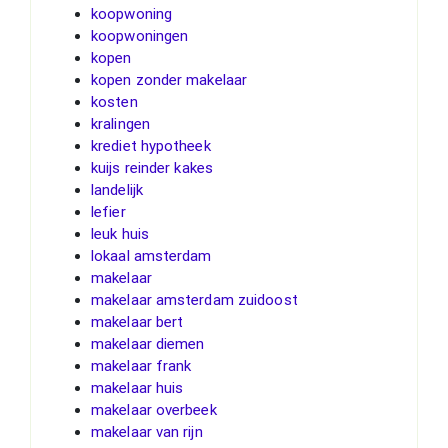
koopwoning
koopwoningen
kopen
kopen zonder makelaar
kosten
kralingen
krediet hypotheek
kuijs reinder kakes
landelijk
lefier
leuk huis
lokaal amsterdam
makelaar
makelaar amsterdam zuidoost
makelaar bert
makelaar diemen
makelaar frank
makelaar huis
makelaar overbeek
makelaar van rijn