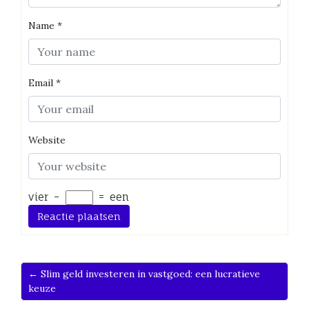
Name
*
Email
*
Website
vier
−
=
een
← Slim geld investeren in vastgoed: een lucratieve
keuze