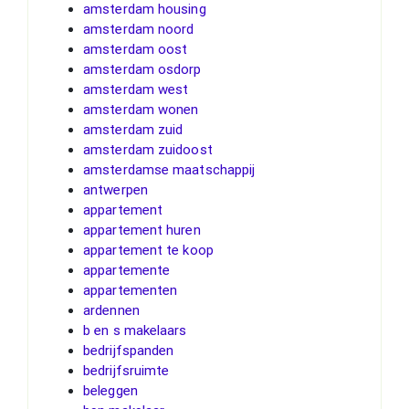
amsterdam housing
amsterdam noord
amsterdam oost
amsterdam osdorp
amsterdam west
amsterdam wonen
amsterdam zuid
amsterdam zuidoost
amsterdamse maatschappij
antwerpen
appartement
appartement huren
appartement te koop
appartemente
appartementen
ardennen
b en s makelaars
bedrijfspanden
bedrijfsruimte
beleggen