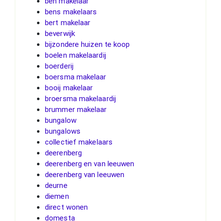
ben makelaar
bens makelaars
bert makelaar
beverwijk
bijzondere huizen te koop
boelen makelaardij
boerderij
boersma makelaar
booij makelaar
broersma makelaardij
brummer makelaar
bungalow
bungalows
collectief makelaars
deerenberg
deerenberg en van leeuwen
deerenberg van leeuwen
deurne
diemen
direct wonen
domesta