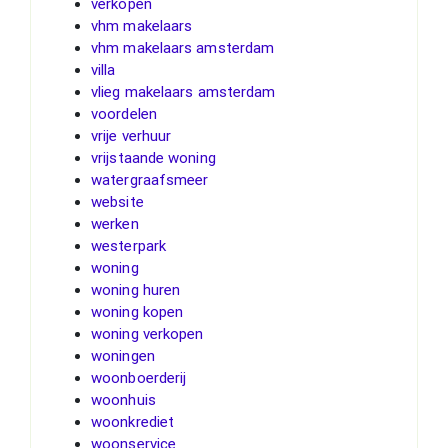
verkopen
vhm makelaars
vhm makelaars amsterdam
villa
vlieg makelaars amsterdam
voordelen
vrije verhuur
vrijstaande woning
watergraafsmeer
website
werken
westerpark
woning
woning huren
woning kopen
woning verkopen
woningen
woonboerderij
woonhuis
woonkrediet
woonservice